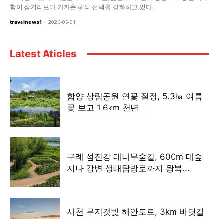
함이 장거리보다 가까운 해외 선택을 강화하고 있다.
-
2026-06-01
travelnews1
Latest Aticles
함양 상림공원 연꽃 절정, 5.3㏊ 여름
꽃 보고 1.6km 천년...
구례 섬진강 대나무숲길, 600m 대숲
지나 강변 생태탐방로까지 왕복...
사천 무지갯빛 해안도로, 3km 바닷길