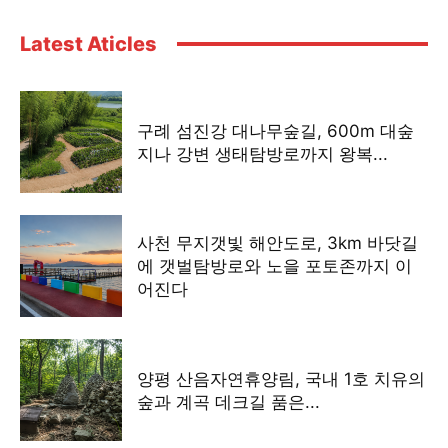
Latest Aticles
구례 섬진강 대나무숲길, 600m 대숲
지나 강변 생태탐방로까지 왕복...
사천 무지갯빛 해안도로, 3km 바닷길
에 갯벌탐방로와 노을 포토존까지 이
어진다
양평 산음자연휴양림, 국내 1호 치유의
숲과 계곡 데크길 품은...