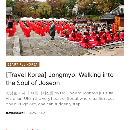
BEAUTIFUL KOREA
[Travel Korea] Jongmyo: Walking into
the Soul of Joseon
강정호 기자 ㅣ 여행레저신문 by Dr. Howard Johnson (Cultural
Historian, UK)In the very heart of Seoul, where traffic races
down Yulgok-ro, one can suddenly step...
-
2025-06-02
travelnews1