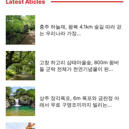
Latest Aticles
충주 하늘재, 왕복 4.1km 숲길 따라 걷
는 우리나라 가장...
고창 하고리 삼태마을숲, 800m 왕버
들 군락 전체가 천연기념물이 된...
상주 장각폭포, 6m 폭포와 금란정 아
래서 무료 구명조끼까지 빌리는...