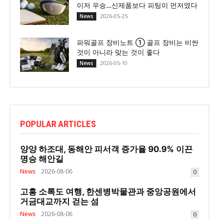
이저 우승…신제품보다 피팅이 먼저였다
2026-05-25
News
파워골프 장비노트 ① 골프 장비는 비싼
것이 아니라 맞는 것이 좋다
2026-05-10
News
POPULAR ARTICLES
양양 하조대, 동해안 피서객 증가율 90.9% 이끈
명승 해안길
News
2026-08-06
0
고흥 소록도 여행, 한센병박물관과 중앙공원에서
거금대교까지 걷는 섬
News
2026-08-06
0