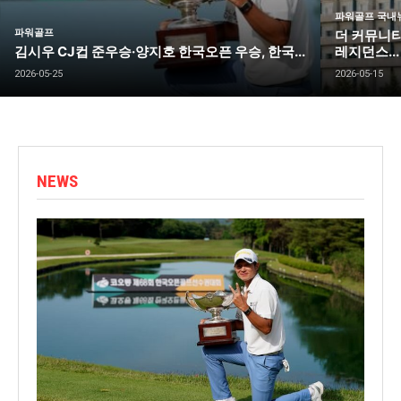
파워골프 국내
파워골프
더 커뮤니티
김시우 CJ컵 준우승·양지호 한국오픈 우승, 한국...
레지던스...
2026-05-25
2026-05-15
NEWS