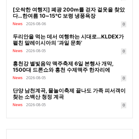
[오싹한 여행지] 폐광 200m를 걷자 겉옷을 찾았
다…한여름 10~15℃ 보령 냉풍욕장
News
2026-08-06
0
두리안을 먹는 데서 여행하는 시대로…KLDEX가
펼친 말레이시아의 ‘과일 문화’
News
2026-08-05
0
홍천강 별빛음악 맥주축제 6일 본행사 개막,
1500대 드론쇼와 홍천 수제맥주 한자리에
News
2026-08-05
0
단양 남천계곡, 물놀이축제 끝나도 가족 피서객이
찾는 소백산 청정 계곡
News
2026-08-05
0