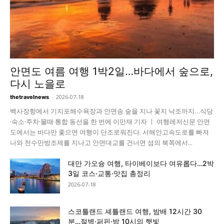
안면도 여름 여행 1박2일…바다에서 숲으로,
다시 노을로
-
2026-07-18
thetravelnews
백사장항에서 기지포해수욕장과 안면송 숲을 지나 꽃지 낙조까지…식당
·숙소·주차·물때·통합 동선을 한 번에 이만재 기자 ㅣ 여행레저신문 안면
도에서는 바다만 좇으면 여행이 단조로워진다. 서해안고속도로를 빠져
나와 천수만방조제를 지나고 안면대교를 건너면 섬의 북쪽에서...
대만 가오슝 여행, 타이베이보다 여유롭다…2박
3일 코스·교통·맛집 총정리
2026-07-18
스코틀랜드 셰틀랜드 여행, 밤배 12시간 30
분…절벽·퍼핀·밤 10시의 햇빛