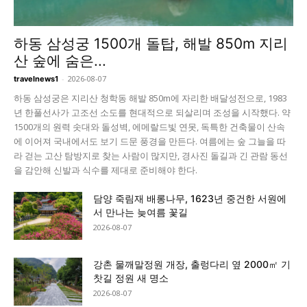
하동 삼성궁 1500개 돌탑, 해발 850m 지리
산 숲에 숨은...
-
2026-08-07
travelnews1
하동 삼성궁은 지리산 청학동 해발 850m에 자리한 배달성전으로, 1983
년 한풀선사가 고조선 소도를 현대적으로 되살리며 조성을 시작했다. 약
1500개의 원력 솟대와 돌성벽, 에메랄드빛 연못, 독특한 건축물이 산속
에 이어져 국내에서도 보기 드문 풍경을 만든다. 여름에는 숲 그늘을 따
라 걷는 고산 탐방지로 찾는 사람이 많지만, 경사진 돌길과 긴 관람 동선
을 감안해 신발과 식수를 제대로 준비해야 한다.
담양 죽림재 배롱나무, 1623년 중건한 서원에
서 만나는 늦여름 꽃길
2026-08-07
강촌 물깨말정원 개장, 출렁다리 옆 2000㎡ 기
찻길 정원 새 명소
2026-08-07