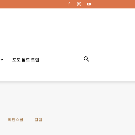
포토 월드 트립
와인스쿨
칼럼