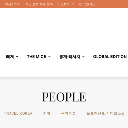
n
회사소개서
개인 정보 보호 정책
기업보도
로그인/가입
레저
THE MICE
통계·리서치
GLOBAL EDITION
PEOPLE
TRAVEL KOREA
기획
독자투고
올드패션드 칵테일스쿨