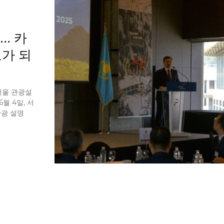
… 카
교가 되
서울 관광설
월 4일, 서
관광 설명