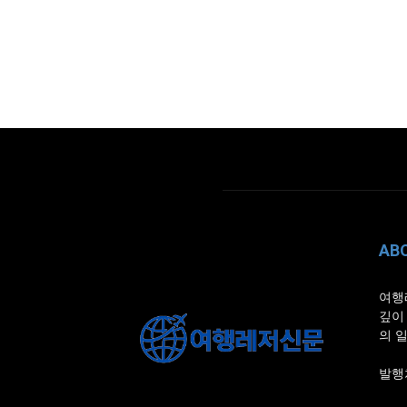
AB
여행
깊이
의 
발행처