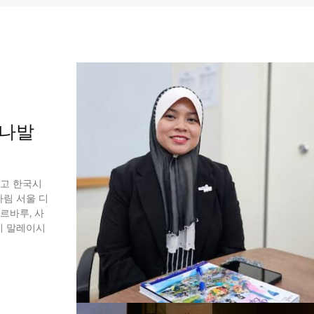
키나발
앞두고 한국시
하림 서울 디
르바루, 사
까지 말레이시