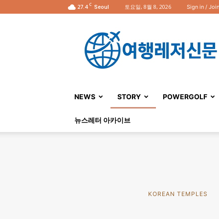
C
27.4
토요일, 8월 8, 2026
Sign in / Joi
Seoul
여
행
레
저
신
문
NEWS
STORY
POWERGOLF
뉴스레터 아카이브
KOREAN TEMPLES