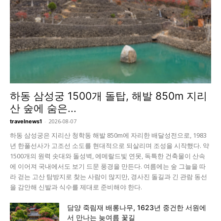
하동 삼성궁 1500개 돌탑, 해발 850m 지리
산 숲에 숨은...
-
2026-08-07
travelnews1
하동 삼성궁은 지리산 청학동 해발 850m에 자리한 배달성전으로, 1983
년 한풀선사가 고조선 소도를 현대적으로 되살리며 조성을 시작했다. 약
1500개의 원력 솟대와 돌성벽, 에메랄드빛 연못, 독특한 건축물이 산속
에 이어져 국내에서도 보기 드문 풍경을 만든다. 여름에는 숲 그늘을 따
라 걷는 고산 탐방지로 찾는 사람이 많지만, 경사진 돌길과 긴 관람 동선
을 감안해 신발과 식수를 제대로 준비해야 한다.
담양 죽림재 배롱나무, 1623년 중건한 서원에
서 만나는 늦여름 꽃길