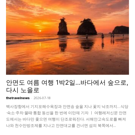
안면도 여름 여행 1박2일…바다에서 숲으로,
다시 노을로
-
2026-07-18
thetravelnews
백사장항에서 기지포해수욕장과 안면송 숲을 지나 꽃지 낙조까지…식당
·숙소·주차·물때·통합 동선을 한 번에 이만재 기자 ㅣ 여행레저신문 안면
도에서는 바다만 좇으면 여행이 단조로워진다. 서해안고속도로를 빠져
나와 천수만방조제를 지나고 안면대교를 건너면 섬의 북쪽에서...