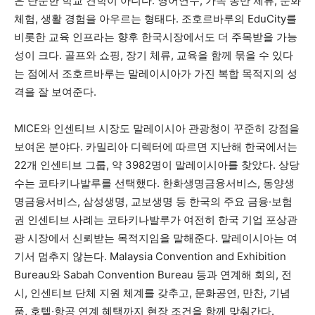
은 단순한 학교 견학이 아니다. 영어연수, 가족 동반 체류, 문화
체험, 생활 경험을 아우르는 형태다. 조호르바루의 EduCity를
비롯한 교육 인프라는 향후 한국시장에서도 더 주목받을 가능
성이 크다. 골프와 쇼핑, 장기 체류, 교육을 함께 묶을 수 있다
는 점에서 조호르바루는 말레이시아가 가진 복합 목적지의 성
격을 잘 보여준다.
MICE와 인센티브 시장도 말레이시아 관광청이 꾸준히 강점을
보여온 분야다. 카밀리아 디렉터에 따르면 지난해 한국에서는
22개 인센티브 그룹, 약 3982명이 말레이시아를 찾았다. 상당
수는 코타키나발루를 선택했다. 한화생명금융서비스, 동양생
명금융서비스, 삼성생명, 교보생명 등 한국의 주요 금융·보험
권 인센티브 사례는 코타키나발루가 여전히 한국 기업 포상관
광 시장에서 신뢰받는 목적지임을 말해준다. 말레이시아는 여
기서 멈추지 않는다. Malaysia Convention and Exhibition
Bureau와 Sabah Convention Bureau 등과 연계해 회의, 전
시, 인센티브 단체 지원 체계를 갖추고, 문화공연, 만찬, 기념
품, 호텔·항공 연계 혜택까지 현장 조건을 함께 맞춰간다.