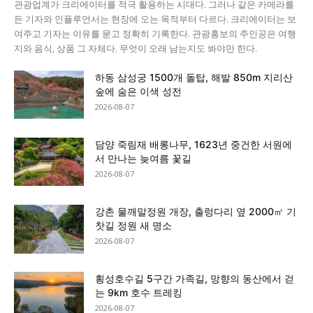
관광업계가 크리에이터를 적극 활용하는 시대다. 그러나 같은 카메라를
든 기자와 인플루언서는 현장에 오는 목적부터 다르다. 크리에이터는 보
여주고 기자는 이유를 묻고 정확히 기록한다. 관광홍보의 주인공은 여행
지와 음식, 상품 그 자체다. 무엇이 오래 남는지도 봐야만 한다.
하동 삼성궁 1500개 돌탑, 해발 850m 지리산
숲에 숨은 이색 성전
2026-08-07
담양 죽림재 배롱나무, 1623년 중건한 서원에
서 만나는 늦여름 꽃길
2026-08-07
강촌 물깨말정원 개장, 출렁다리 옆 2000㎡ 기
찻길 정원 새 명소
2026-08-07
횡성호수길 5구간 가족길, 망향의 동산에서 걷
는 9km 호수 트레킹
2026-08-07