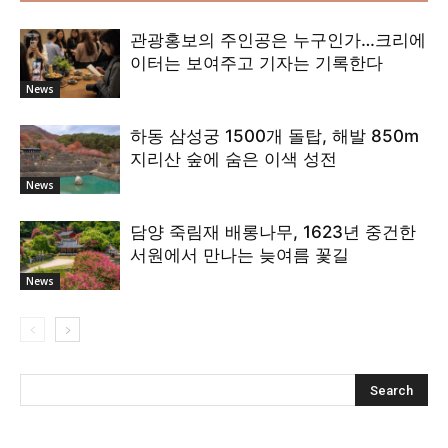
관광홍보의 주인공은 누구인가…크리에
이터는 보여주고 기자는 기록한다
News
하동 삼성궁 1500개 돌탑, 해발 850m
지리산 숲에 숨은 이색 성전
News
담양 죽림재 배롱나무, 1623년 중건한
서원에서 만나는 늦여름 꽃길
News