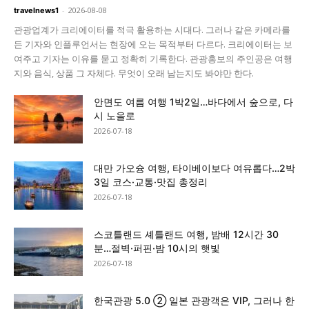
-
2026-08-08
travelnews1
관광업계가 크리에이터를 적극 활용하는 시대다. 그러나 같은 카메라를
든 기자와 인플루언서는 현장에 오는 목적부터 다르다. 크리에이터는 보
여주고 기자는 이유를 묻고 정확히 기록한다. 관광홍보의 주인공은 여행
지와 음식, 상품 그 자체다. 무엇이 오래 남는지도 봐야만 한다.
안면도 여름 여행 1박2일…바다에서 숲으로, 다
시 노을로
2026-07-18
대만 가오슝 여행, 타이베이보다 여유롭다…2박
3일 코스·교통·맛집 총정리
2026-07-18
스코틀랜드 셰틀랜드 여행, 밤배 12시간 30
분…절벽·퍼핀·밤 10시의 햇빛
2026-07-18
한국관광 5.0 ② 일본 관광객은 VIP, 그러나 한