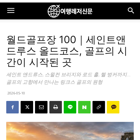
월드골프장 100｜세인트앤
드루스 올드코스, 골프의 시
간이 시작된 곳
세인트 앤드류스, 스윌컨 브리지와 로드 홀, 헬 벙커까지…
골프의 고향에서 만나는 링크스 골프의 원형
2026-05-10