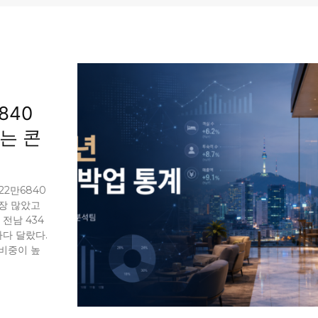
840
는 콘
22만6840
가장 많았고
 전남 434
마다 달랐다.
비중이 높