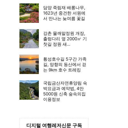
담양 죽림재 배롱나무,
1623년 중건한 서원에
서 만나는 늦여름 꽃길
강촌 물깨말정원 개장,
출렁다리 옆 2000㎡ 기
찻길 정원 새...
횡성호수길 5구간 가족
길, 망향의 동산에서 걷
는 9km 호수 트레킹
국립금산자연휴양림 숙
박요금과 예약법, 4만
5000원 신축 숲속의집
이용정보
디지털 여행레저신문 구독