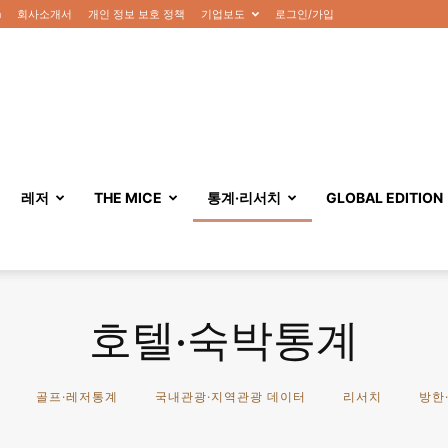
n
회사소개서
개인 정보 보호 정책
기업보도
로그인/가입
레저
THE MICE
통계·리서치
GLOBAL EDITION
호텔·숙박통계
골프·레저통계
국내관광·지역관광 데이터
리서치
방한