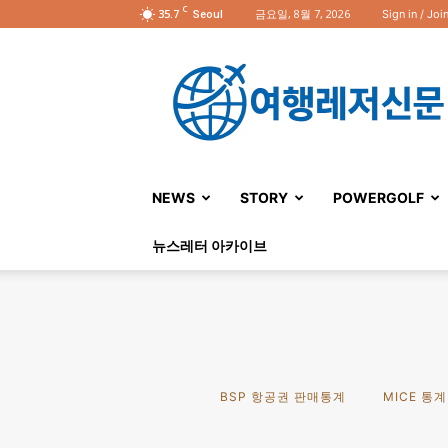
C
35.7
금요일, 8월 7, 2026
Sign in / Joi
Seoul
여
행
레
저
신
문
NEWS
STORY
POWERGOLF
뉴스레터 아카이브
BSP 항공권 판매통계
MICE 통계