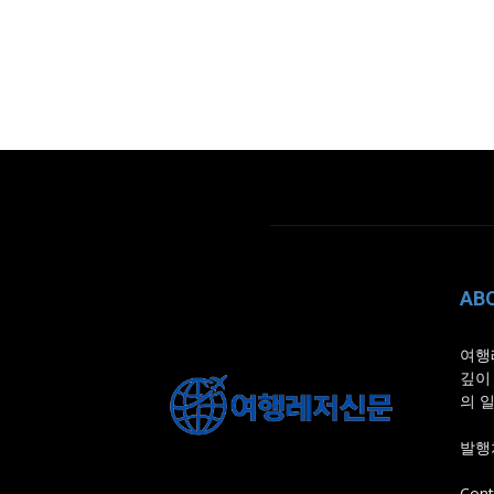
AB
여행
깊이
의 
발행처
Cont