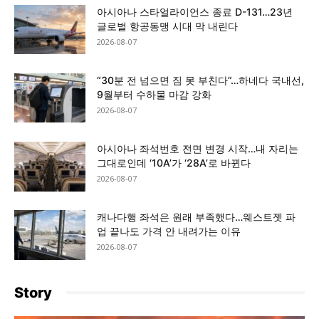
아시아나 스타얼라이언스 종료 D-131…23년
글로벌 항공동맹 시대 막 내린다
2026-08-07
“30분 전 넘으면 짐 못 부친다”…하네다 국내선,
9월부터 수하물 마감 강화
2026-08-07
아시아나 좌석번호 전면 변경 시작…내 자리는
그대로인데 ‘10A’가 ‘28A’로 바뀐다
2026-08-07
캐나다행 좌석은 원래 부족했다…웨스트젯 파
업 끝나도 가격 안 내려가는 이유
2026-08-07
Story