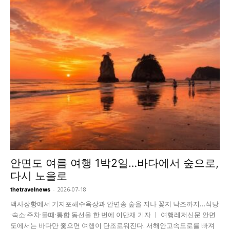
안면도 여름 여행 1박2일…바다에서 숲으로,
다시 노을로
-
2026-07-18
thetravelnews
백사장항에서 기지포해수욕장과 안면송 숲을 지나 꽃지 낙조까지…식당
·숙소·주차·물때·통합 동선을 한 번에 이만재 기자 ㅣ 여행레저신문 안면
도에서는 바다만 좇으면 여행이 단조로워진다. 서해안고속도로를 빠져