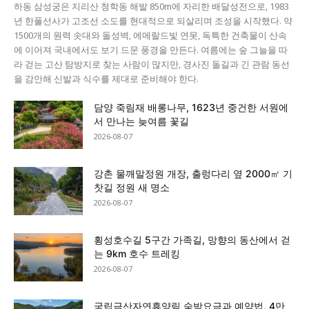
하동 삼성궁은 지리산 청학동 해발 850m에 자리한 배달성전으로, 1983
년 한풀선사가 고조선 소도를 현대적으로 되살리며 조성을 시작했다. 약
1500개의 원력 솟대와 돌성벽, 에메랄드빛 연못, 독특한 건축물이 산속
에 이어져 국내에서도 보기 드문 풍경을 만든다. 여름에는 숲 그늘을 따
라 걷는 고산 탐방지로 찾는 사람이 많지만, 경사진 돌길과 긴 관람 동선
을 감안해 신발과 식수를 제대로 준비해야 한다.
담양 죽림재 배롱나무, 1623년 중건한 서원에
서 만나는 늦여름 꽃길
2026-08-07
강촌 물깨말정원 개장, 출렁다리 옆 2000㎡ 기
찻길 정원 새 명소
2026-08-07
횡성호수길 5구간 가족길, 망향의 동산에서 걷
는 9km 호수 트레킹
2026-08-07
국립금산자연휴양림 숙박요금과 예약법, 4만