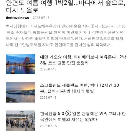
안면도 여름 여행 1박2일…바다에서 숲으로,
다시 노을로
-
2026-07-18
thetravelnews
백사장항에서 기지포해수욕장과 안면송 숲을 지나 꽃지 낙조까지…식당
·숙소·주차·물때·통합 동선을 한 번에 이만재 기자 ㅣ 여행레저신문 안면
도에서는 바다만 좇으면 여행이 단조로워진다. 서해안고속도로를 빠져
나와 천수만방조제를 지나고 안면대교를 건너면 섬의 북쪽에서...
대만 가오슝 여행, 타이베이보다 여유롭다…2박
3일 코스·교통·맛집 총정리
2026-07-18
스코틀랜드 셰틀랜드 여행, 밤배 12시간 30
분…절벽·퍼핀·밤 10시의 햇빛
2026-07-18
한국관광 5.0 ② 일본 관광객은 VIP, 그러나 한
국인에게 여행의 자유는 없었다
2026-07-15