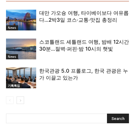
대만 가오슝 여행, 타이베이보다 여유롭
다…2박3일 코스·교통·맛집 총정리
News
스코틀랜드 셰틀랜드 여행, 밤배 12시간
30분…절벽·퍼핀·밤 10시의 햇빛
News
한국관광 5.0 프롤로그, 한국 관광은 누
가 이끌고 있는가
기획특집