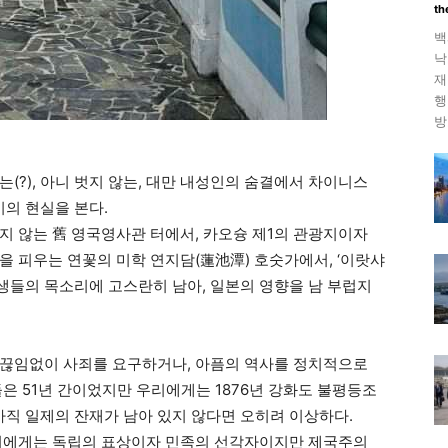
th
백
낙
재
행
방
(?), 아니 벗지 않는, 대만 내성인의 숨결에서 차이니스
의 현실을 본다.
지 않는 舊 영국영사관 터에서, 카오슝 제1의 관광지이자
을 피우는 연꽃의 미학 연지담(蓮池潭) 호숫가에서, ‘이랏샤
알바생들의 목소리에 고스란히 남아, 일본의 영향을 남 부럽지
 끊임없이 사죄를 요구하거나, 아픔의 역사를 정치적으로
은 51년 간이었지만 우리에게는 1876년 강화도 불평등조
아직 일제의 잔재가 남아 있지 않다면 오히려 이상하다.
우리에게는 독립의 표상이자 민족의 선각자이지만 제국주의