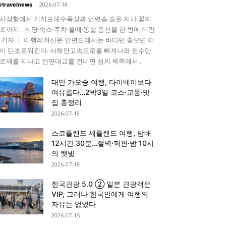
-
2026-07-18
etravelnews
사장항에서 기지포해수욕장과 안면송 숲을 지나 꽃지
조까지…식당·숙소·주차·물때·통합 동선을 한 번에 이만
 기자 ㅣ 여행레저신문 안면도에서는 바다만 좇으면 여
이 단조로워진다. 서해안고속도로를 빠져나와 천수만
조제를 지나고 안면대교를 건너면 섬의 북쪽에서...
대만 가오슝 여행, 타이베이보다
여유롭다…2박3일 코스·교통·맛
집 총정리
2026-07-18
스코틀랜드 셰틀랜드 여행, 밤배
12시간 30분…절벽·퍼핀·밤 10시
의 햇빛
2026-07-18
한국관광 5.0 ② 일본 관광객은
VIP, 그러나 한국인에게 여행의
자유는 없었다
2026-07-15