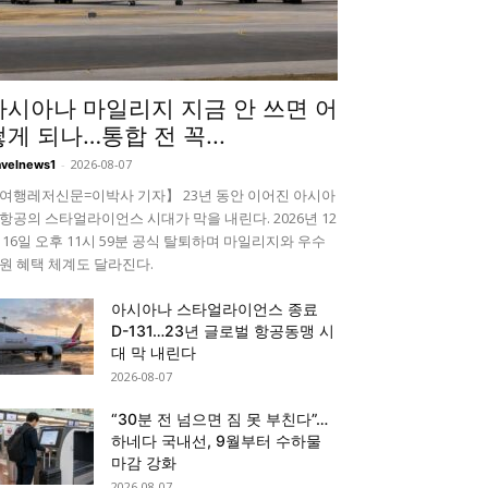
아시아나 마일리지 지금 안 쓰면 어
떻게 되나…통합 전 꼭...
-
2026-08-07
avelnews1
여행레저신문=이박사 기자】 23년 동안 이어진 아시아
항공의 스타얼라이언스 시대가 막을 내린다. 2026년 12
 16일 오후 11시 59분 공식 탈퇴하며 마일리지와 우수
원 혜택 체계도 달라진다.
아시아나 스타얼라이언스 종료
D-131…23년 글로벌 항공동맹 시
대 막 내린다
2026-08-07
“30분 전 넘으면 짐 못 부친다”…
하네다 국내선, 9월부터 수하물
마감 강화
2026-08-07