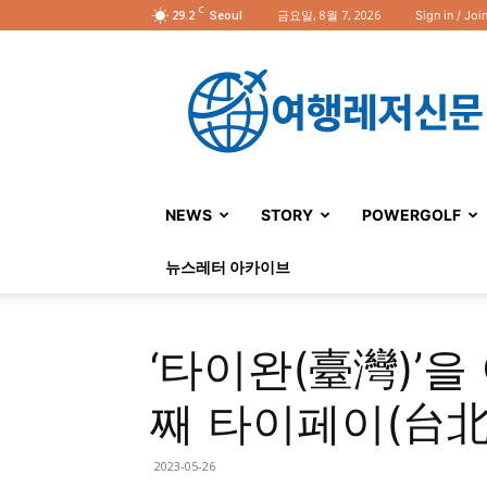
C
29.2
금요일, 8월 7, 2026
Sign in / Joi
Seoul
여
행
레
저
신
문
NEWS
STORY
POWERGOLF
뉴스레터 아카이브
‘타이완(臺灣)’을
째 타이페이(台北
2023-05-26