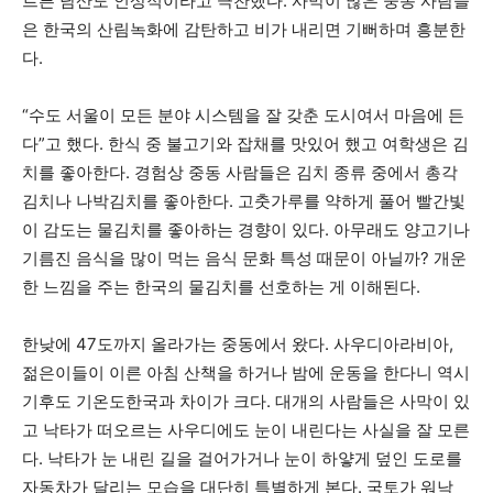
르른 남산도 인상적이라고 극찬했다. 사막이 많은 중동 사람들
은 한국의 산림녹화에 감탄하고 비가 내리면 기뻐하며 흥분한
다.
“수도 서울이 모든 분야 시스템을 잘 갖춘 도시여서 마음에 든
다”고 했다. 한식 중 불고기와 잡채를 맛있어 했고 여학생은 김
치를 좋아한다. 경험상 중동 사람들은 김치 종류 중에서 총각
김치나 나박김치를 좋아한다. 고춧가루를 약하게 풀어 빨간빛
이 감도는 물김치를 좋아하는 경향이 있다. 아무래도 양고기나
기름진 음식을 많이 먹는 음식 문화 특성 때문이 아닐까? 개운
한 느낌을 주는 한국의 물김치를 선호하는 게 이해된다.
한낮에 47도까지 올라가는 중동에서 왔다. 사우디아라비아,
젊은이들이 이른 아침 산책을 하거나 밤에 운동을 한다니 역시
기후도 기온도한국과 차이가 크다. 대개의 사람들은 사막이 있
고 낙타가 떠오르는 사우디에도 눈이 내린다는 사실을 잘 모른
다. 낙타가 눈 내린 길을 걸어가거나 눈이 하얗게 덮인 도로를
자동차가 달리는 모습을 대단히 특별하게 본다. 국토가 워낙