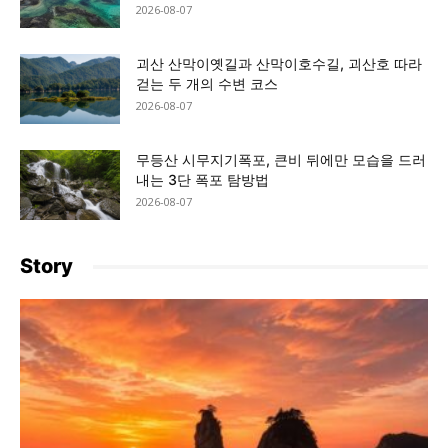
2026-08-07
괴산 산막이옛길과 산막이호수길, 괴산호 따라
걷는 두 개의 수변 코스
2026-08-07
무등산 시무지기폭포, 큰비 뒤에만 모습을 드러
내는 3단 폭포 탐방법
2026-08-07
Story