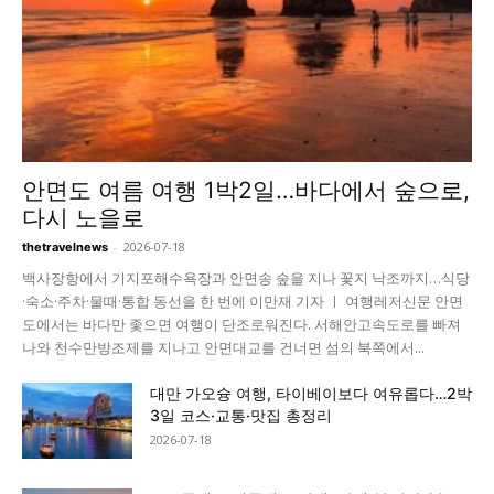
안면도 여름 여행 1박2일…바다에서 숲으로,
다시 노을로
-
2026-07-18
thetravelnews
백사장항에서 기지포해수욕장과 안면송 숲을 지나 꽃지 낙조까지…식당
·숙소·주차·물때·통합 동선을 한 번에 이만재 기자 ㅣ 여행레저신문 안면
도에서는 바다만 좇으면 여행이 단조로워진다. 서해안고속도로를 빠져
나와 천수만방조제를 지나고 안면대교를 건너면 섬의 북쪽에서...
대만 가오슝 여행, 타이베이보다 여유롭다…2박
3일 코스·교통·맛집 총정리
2026-07-18