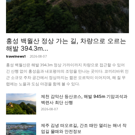
홍성 백월산 정상 가는 길, 차량으로 오르는
해발 394.3m...
-
2026-08-07
travelnews1
홍성 백월산은 해발 394.3m 정상 가까이까지 차량으로 접근할 수 있어
긴 산행 없이 홍성읍과 내포평야의 조망을 만나는 곳이다. 코끼리바위 인
근 소규모 주차 공간에서 정상까지는 짧은 오르막이 이어지며, 해 질 무
렵에는 노을과 도심 야경을 함께 볼 수 있다.
제천 감악산 등산코스, 해발 945m 기암괴석과
백련사 최단 산행
2026-08-07
제주 김녕 떠오르길, 간조 때만 열리는 해녀 작
업길 물때와 안전정보