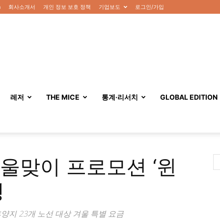
n
회사소개서
개인 정보 보호 정책
기업보도
로그인/가입
레저
THE MICE
통계·리서치
GLOBAL EDITION
울맞이 프로모션 ‘윈
행
휴양지 23개 노선 대상 겨울 특별 요금