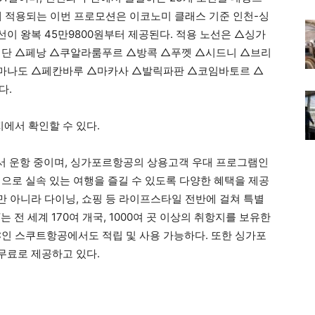
에 적용되는 이번 프로모션은 이코노미 클래스 기준 인천-싱
선이 왕복 45만9800원부터 제공된다. 적용 노선은 △싱가
단 △페낭 △쿠알라룸푸르 △방콕 △푸껫 △시드니 △브리
△마나도 △페칸바루 △마카사 △발릭파판 △코임바토르 △
다.
에서 확인할 수 있다.
에서 운항 중이며, 싱가포르항공의 상용고객 우대 프로그램인
로 실속 있는 여행을 즐길 수 있도록 다양한 혜택을 제공
 아니라 다이닝, 쇼핑 등 라이프스타일 전반에 걸쳐 특별
 전 세계 170여 개국, 1000여 곳 이상의 취항지를 보유한
인 스쿠트항공에서도 적립 및 사용 가능하다. 또한 싱가포
무료로 제공하고 있다.