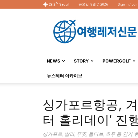
C
29.2
금요일, 8월 7, 2026
Sign in / Joi
Seoul
여
행
레
저
신
문
NEWS
STORY
POWERGOLF
뉴스레터 아카이브
싱가포르항공, 겨
터 홀리데이’ 진
싱가포르, 발리, 푸껫, 몰디브, 호주 등 인기 