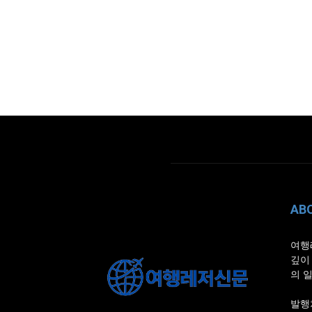
AB
여행
깊이
의 
발행처