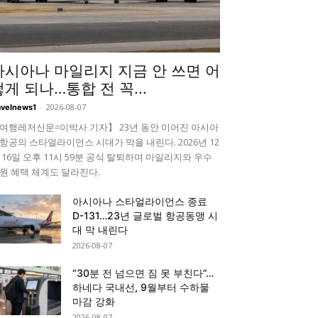
아시아나 마일리지 지금 안 쓰면 어
떻게 되나…통합 전 꼭...
-
2026-08-07
avelnews1
여행레저신문=이박사 기자】 23년 동안 이어진 아시아
항공의 스타얼라이언스 시대가 막을 내린다. 2026년 12
 16일 오후 11시 59분 공식 탈퇴하며 마일리지와 우수
원 혜택 체계도 달라진다.
아시아나 스타얼라이언스 종료
D-131…23년 글로벌 항공동맹 시
대 막 내린다
2026-08-07
“30분 전 넘으면 짐 못 부친다”…
하네다 국내선, 9월부터 수하물
마감 강화
2026-08-07