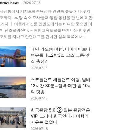
-
2026-07-18
etravelnews
사장항에서 기지포해수욕장과 안면송 숲을 지나 꽃지
조까지…식당·숙소·주차·물때·통합 동선을 한 번에 이만
 기자 ㅣ 여행레저신문 안면도에서는 바다만 좇으면 여
이 단조로워진다. 서해안고속도로를 빠져나와 천수만
조제를 지나고 안면대교를 건너면 섬의 북쪽에서...
대만 가오슝 여행, 타이베이보다
여유롭다…2박3일 코스·교통·맛
집 총정리
2026-07-18
스코틀랜드 셰틀랜드 여행, 밤배
12시간 30분…절벽·퍼핀·밤 10시
의 햇빛
2026-07-18
한국관광 5.0 ② 일본 관광객은
VIP, 그러나 한국인에게 여행의
자유는 없었다
2026-07-15