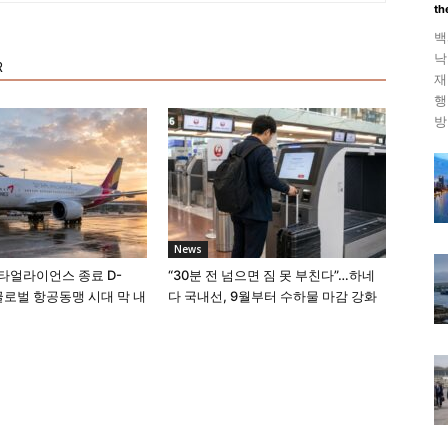
th
백
낙
R
재
행
방
News
타얼라이언스 종료 D-
“30분 전 넘으면 짐 못 부친다”…하네
 글로벌 항공동맹 시대 막 내
다 국내선, 9월부터 수하물 마감 강화