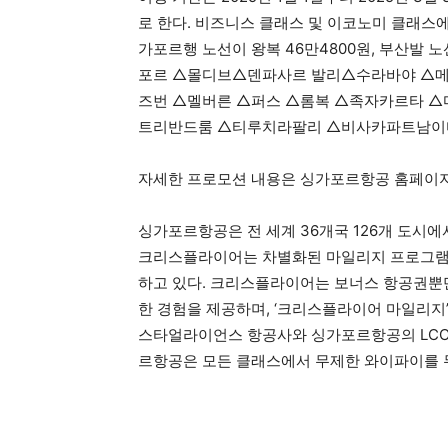
로 한다. 비즈니스 클래스 및 이코노미 클래스
가포르행 노선이 왕복 46만4800원, 부산발 노
포르 △몰디브△덴파사르 발리△수라바야 △메
즈번 △멜버른 △퍼스 △롬복 △족자카르타 
트리반드룸 △티루치라팔리 △비사카파트남이
자세한 프로모션 내용은 싱가포르항공 홈페이지
싱가포르항공은 전 세계 36개국 126개 도시
크리스플라이어는 차별화된 마일리지 프로그램으
하고 있다. 크리스플라이어는 보너스 항공권뿐만
한 경험을 제공하며, ‘크리스플라이어 마일리지’는
스타얼라이언스 항공사와 싱가포르항공의 LCC
르항공은 모든 클래스에서 무제한 와이파이를 