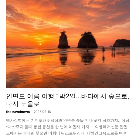
안면도 여름 여행 1박2일…바다에서 숲으로,
다시 노을로
-
2026-07-18
thetravelnews
백사장항에서 기지포해수욕장과 안면송 숲을 지나 꽃지 낙조까지…식당
·숙소·주차·물때·통합 동선을 한 번에 이만재 기자 ㅣ 여행레저신문 안면
도에서는 바다만 좇으면 여행이 단조로워진다. 서해안고속도로를 빠져