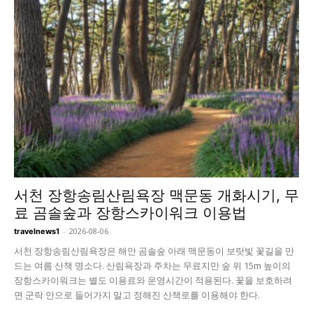
서천 장항송림산림욕장 맥문동 개화시기, 무
료 곰솔숲과 장항스카이워크 이용법
-
2026-08-06
travelnews1
서천 장항송림산림욕장은 해안 곰솔숲 아래 맥문동이 보랏빛 꽃길을 만
드는 여름 산책 명소다. 산림욕장과 주차는 무료지만 숲 위 15m 높이의
장항스카이워크는 별도 이용료와 운영시간이 적용된다. 꽃을 보호하려
면 군락 안으로 들어가지 말고 정해진 산책로를 이용해야 한다.