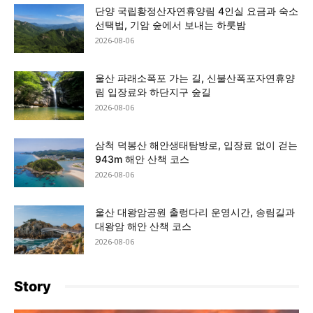
단양 국립황정산자연휴양림 4인실 요금과 숙소
선택법, 기암 숲에서 보내는 하룻밤
2026-08-06
울산 파래소폭포 가는 길, 신불산폭포자연휴양
림 입장료와 하단지구 숲길
2026-08-06
삼척 덕봉산 해안생태탐방로, 입장료 없이 걷는
943m 해안 산책 코스
2026-08-06
울산 대왕암공원 출렁다리 운영시간, 송림길과
대왕암 해안 산책 코스
2026-08-06
Story