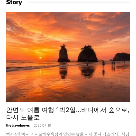
Story
안면도 여름 여행 1박2일…바다에서 숲으로,
다시 노을로
-
2026-07-18
thetravelnews
백사장항에서 기지포해수욕장과 안면송 숲을 지나 꽃지 낙조까지…식당