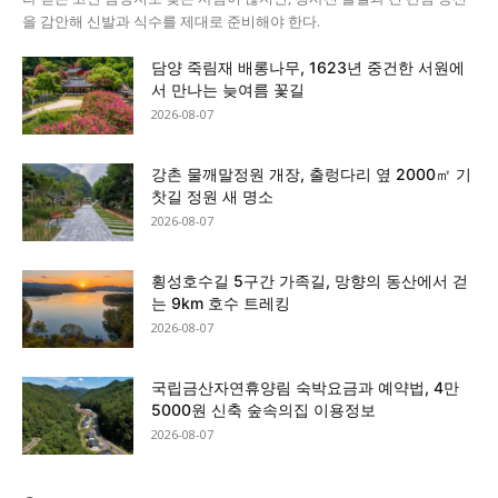
을 감안해 신발과 식수를 제대로 준비해야 한다.
담양 죽림재 배롱나무, 1623년 중건한 서원에
서 만나는 늦여름 꽃길
2026-08-07
강촌 물깨말정원 개장, 출렁다리 옆 2000㎡ 기
찻길 정원 새 명소
2026-08-07
횡성호수길 5구간 가족길, 망향의 동산에서 걷
는 9km 호수 트레킹
2026-08-07
국립금산자연휴양림 숙박요금과 예약법, 4만
5000원 신축 숲속의집 이용정보
2026-08-07