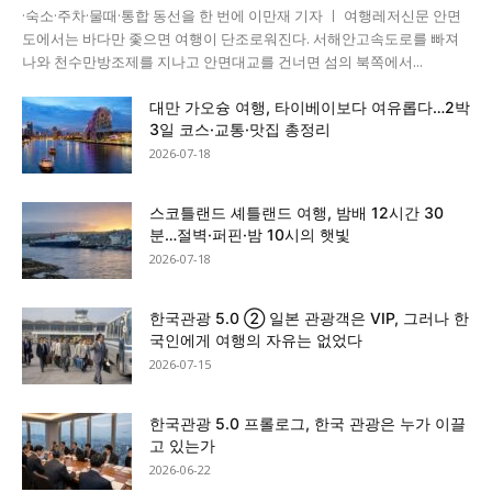
·숙소·주차·물때·통합 동선을 한 번에 이만재 기자 ㅣ 여행레저신문 안면
도에서는 바다만 좇으면 여행이 단조로워진다. 서해안고속도로를 빠져
나와 천수만방조제를 지나고 안면대교를 건너면 섬의 북쪽에서...
대만 가오슝 여행, 타이베이보다 여유롭다…2박
3일 코스·교통·맛집 총정리
2026-07-18
스코틀랜드 셰틀랜드 여행, 밤배 12시간 30
분…절벽·퍼핀·밤 10시의 햇빛
2026-07-18
한국관광 5.0 ② 일본 관광객은 VIP, 그러나 한
국인에게 여행의 자유는 없었다
2026-07-15
한국관광 5.0 프롤로그, 한국 관광은 누가 이끌
고 있는가
2026-06-22