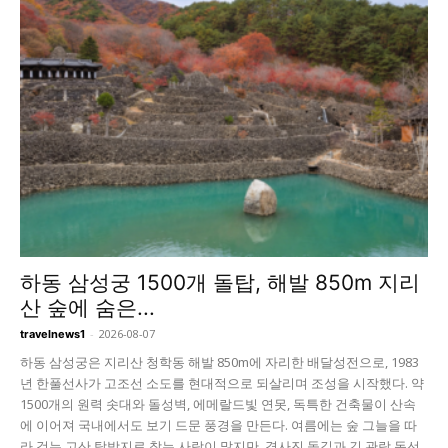
하동 삼성궁 1500개 돌탑, 해발 850m 지리
산 숲에 숨은...
-
2026-08-07
travelnews1
하동 삼성궁은 지리산 청학동 해발 850m에 자리한 배달성전으로, 1983
년 한풀선사가 고조선 소도를 현대적으로 되살리며 조성을 시작했다. 약
1500개의 원력 솟대와 돌성벽, 에메랄드빛 연못, 독특한 건축물이 산속
에 이어져 국내에서도 보기 드문 풍경을 만든다. 여름에는 숲 그늘을 따
라 걷는 고산 탐방지로 찾는 사람이 많지만, 경사진 돌길과 긴 관람 동선