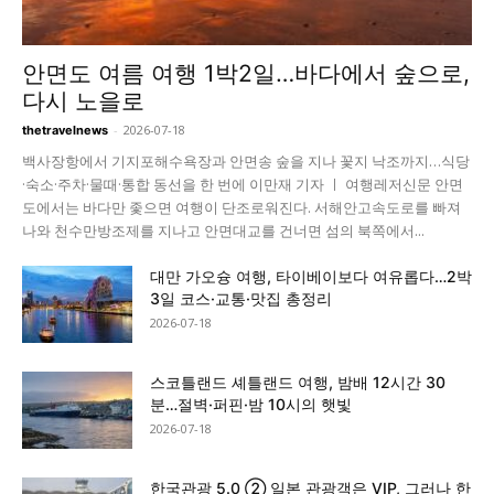
안면도 여름 여행 1박2일…바다에서 숲으로,
다시 노을로
-
2026-07-18
thetravelnews
백사장항에서 기지포해수욕장과 안면송 숲을 지나 꽃지 낙조까지…식당
·숙소·주차·물때·통합 동선을 한 번에 이만재 기자 ㅣ 여행레저신문 안면
도에서는 바다만 좇으면 여행이 단조로워진다. 서해안고속도로를 빠져
나와 천수만방조제를 지나고 안면대교를 건너면 섬의 북쪽에서...
대만 가오슝 여행, 타이베이보다 여유롭다…2박
3일 코스·교통·맛집 총정리
2026-07-18
스코틀랜드 셰틀랜드 여행, 밤배 12시간 30
분…절벽·퍼핀·밤 10시의 햇빛
2026-07-18
한국관광 5.0 ② 일본 관광객은 VIP, 그러나 한