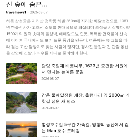
산 숲에 숨은...
-
2026-08-07
travelnews1
하동 삼성궁은 지리산 청학동 해발 850m에 자리한 배달성전으로, 1983
년 한풀선사가 고조선 소도를 현대적으로 되살리며 조성을 시작했다. 약
1500개의 원력 솟대와 돌성벽, 에메랄드빛 연못, 독특한 건축물이 산속
에 이어져 국내에서도 보기 드문 풍경을 만든다. 여름에는 숲 그늘을 따
라 걷는 고산 탐방지로 찾는 사람이 많지만, 경사진 돌길과 긴 관람 동선
을 감안해 신발과 식수를 제대로 준비해야 한다.
담양 죽림재 배롱나무, 1623년 중건한 서원에
서 만나는 늦여름 꽃길
2026-08-07
강촌 물깨말정원 개장, 출렁다리 옆 2000㎡ 기
찻길 정원 새 명소
2026-08-07
횡성호수길 5구간 가족길, 망향의 동산에서 걷
는 9km 호수 트레킹