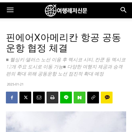
핀에어X아메리칸 항공 공동
운항 협정 체결
■ 헬싱키-댈러스 노선 이용 후 멕시코 시티, 칸쿤 등 멕시코
12개 주요 도시로 이동 가능■ 다양한 여행지 제공과 승객
편의 확대 위해 공동운항 노선 점진적 확대 예정
2025-01-21