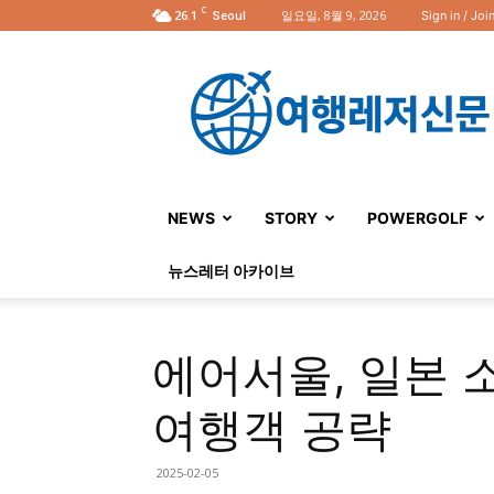
C
26.1
일요일, 8월 9, 2026
Sign in / Joi
Seoul
여
행
레
저
신
문
NEWS
STORY
POWERGOLF
뉴스레터 아카이브
에어서울, 일본 
여행객 공략
2025-02-05