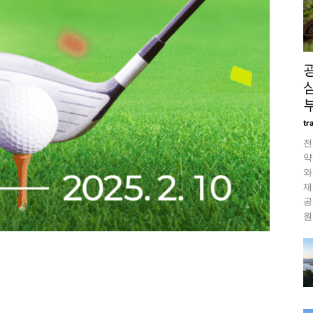
tr
전
약
와
재
공
원