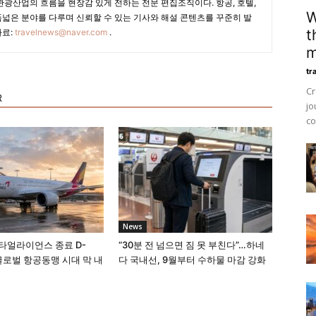
광산업의 흐름을 현장감 있게 전하는 전문 편집조직이다. 항공, 호텔,
W
폭넓은 분야를 다루며 신뢰할 수 있는 기사와 해설 콘텐츠를 꾸준히 발
t
자료:
travelnews@naver.com
.
m
tr
Cr
R
jo
co
News
타얼라이언스 종료 D-
“30분 전 넘으면 짐 못 부친다”…하네
 글로벌 항공동맹 시대 막 내
다 국내선, 9월부터 수하물 마감 강화