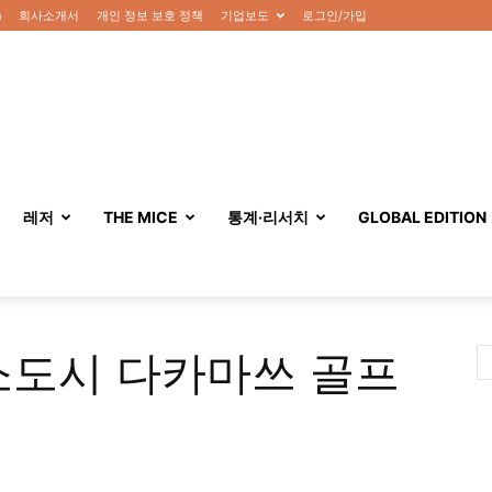
n
회사소개서
개인 정보 보호 정책
기업보도
로그인/가입
레저
THE MICE
통계·리서치
GLOBAL EDITION
소도시 다카마쓰 골프