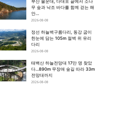
부산 몰운대, 다대포 끝에서 소나
무 숲과 낙조 바다를 함께 걷는 해
안...
2026-08-08
정선 하늘벽구름다리, 동강 굽이
한눈에 담는 105m 절벽 위 유리
다리
2026-08-08
태백산 하늘전망대 17만 명 찾았
다…890m 무장애 숲길 따라 33m
전망대까지
2026-08-08