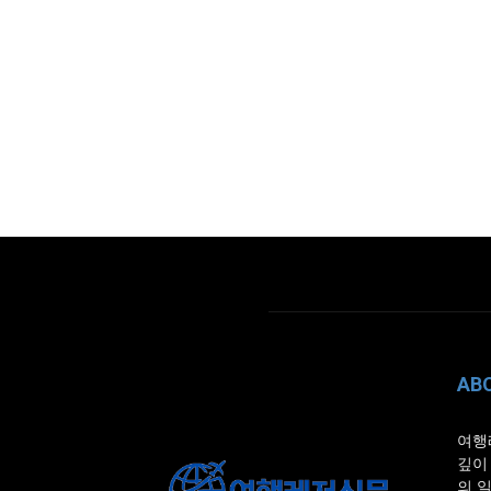
AB
여행
깊이
의 