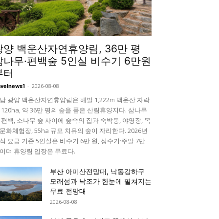
광양 백운산자연휴양림, 36만 평
삼나무·편백숲 5인실 비수기 6만원
부터
-
2026-08-08
avelnews1
남 광양 백운산자연휴양림은 해발 1,222m 백운산 자락
 120ha, 약 36만 평의 숲을 품은 산림휴양지다. 삼나무
 편백, 소나무 숲 사이에 숲속의 집과 숙박동, 야영장, 목
문화체험장, 55ha 규모 치유의 숲이 자리한다. 2026년
식 요금 기준 5인실은 비수기 6만 원, 성수기·주말 7만
이며 휴양림 입장은 무료다.
부산 아미산전망대, 낙동강하구
모래섬과 낙조가 한눈에 펼쳐지는
무료 전망대
2026-08-08