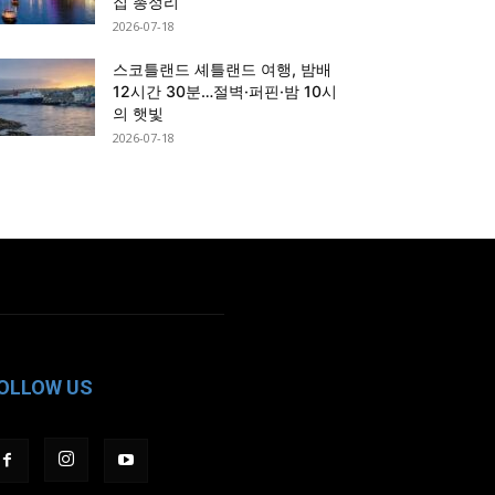
집 총정리
2026-07-18
스코틀랜드 셰틀랜드 여행, 밤배
12시간 30분…절벽·퍼핀·밤 10시
의 햇빛
2026-07-18
OLLOW US