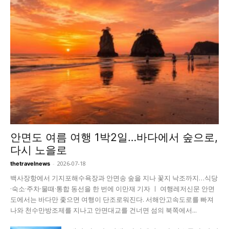
안면도 여름 여행 1박2일…바다에서 숲으로,
다시 노을로
-
2026-07-18
thetravelnews
백사장항에서 기지포해수욕장과 안면송 숲을 지나 꽃지 낙조까지…식당
·숙소·주차·물때·통합 동선을 한 번에 이만재 기자 ㅣ 여행레저신문 안면
도에서는 바다만 좇으면 여행이 단조로워진다. 서해안고속도로를 빠져
나와 천수만방조제를 지나고 안면대교를 건너면 섬의 북쪽에서...