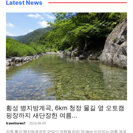
Latest News
횡성 병지방계곡, 6km 청정 물길 옆 오토캠
핑장까지 새단장한 여름...
-
2026-08-09
travelnews1
강원 횡성 병지방계곡은 어답산 자락을 따라 약 6km 이어지는 여름 계곡