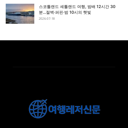
스코틀랜드 셰틀랜드 여행, 밤배 12시간 30
분…절벽·퍼핀·밤 10시의 햇빛
2026-07-18