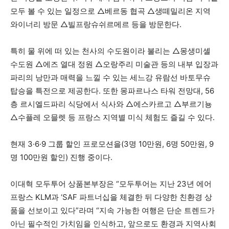
모두 볼 수 있는 일정으로 △베르동 협곡 △생떼밀리온 지역
와이너리 방문 △빌프랑슈쉬르메르 등을 방문한다.
특히 물 위에 떠 있는 천사의 수도원이라 불리는 △몽생미셸
수도원 △에즈 열대 정원 △오랑주리 미술관 등의 내부 입장과
파리의 낭만과 매력을 느낄 수 있는 세느강 유람선 바토무슈
탑승을 특전으로 제공한다. 또한 몽파르나스 타워 전망대, 56
층 르시엘드파리 식당에서 식사와 △에스카르고 △부르기뇽
△수플레 오믈렛 등 프랑스 지역별 미식 체험도 즐길 수 있다.
현재 3·6·9 그룹 할인 프로모션을(3명 10만원, 6명 50만원, 9
명 100만원 할인) 진행 중이다.
이대혁 모두투어 상품본부장은 “모두투어는 지난 23년 에어
프랑스 KLM과 ‘SAF 파트너십을 체결한 뒤 다양한 친환경 상
품을 선보이고 있다”라며 “지속 가능한 여행은 단순 트렌드가
아닌 필수적인 가치임을 인식하고, 앞으로도 환경과 지역사회