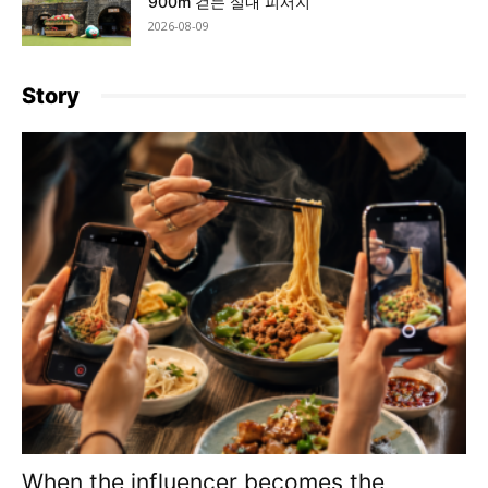
900m 걷는 실내 피서지
2026-08-09
Story
When the influencer becomes the