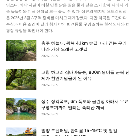
명소다. 바닥 자갈이 비칠 만큼 맑은 얕은 물과 깊은 소가 함께 나타나 가
족 물놀이와 계곡 산책을 모두 즐길 수 있다. 상류의 병지방 오토캠핑장
은 2026년 8월 A구역 정비를 마치고 재개장했다. 다만 계곡은 구간마다
수심과 이용 조건이 달라 취사·야영·반려동물·구명조끼는 현장 안내와 캠
핑장 규정을 확인해야 한다.
충주 하늘재, 왕복 4.1km 숲길 따라 걷는 우리
나라 가장 오래된 고갯길
2026-08-09
고창 하고리 삼태마을숲, 800m 왕버들 군락 전
체가 천연기념물이 된 이유
2026-08-09
상주 장각폭포, 6m 폭포와 금란정 아래서 무료
구명조끼까지 빌리는 속리산 계곡
2026-08-09
밀양 트윈터널, 한여름 15~19℃ 옛 철길