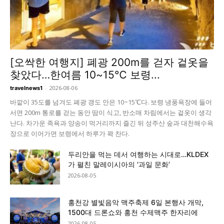
[오싹한 여행지] 폐광 200m를 걷자 겉옷을
찾았다…한여름 10~15℃ 보령...
-
2026-08-06
travelnews1
바깥이 35도를 넘겨도 폐광 갱도 안은 10~15℃다. 보령 냉풍욕장에 들어
서면 200m 통로를 걷는 동안 땀이 식고, 반소매 차림에서는 겉옷이 생각
난다. 차가운 족욕과 양송이 먹거리까지 즐긴 뒤 성주산 숲과 대천해수욕
장으로 이어가면 보령에서 하루가 꽉 찬다.
두리안을 먹는 데서 여행하는 시대로…KLDEX
가 펼친 말레이시아의 ‘과일 문화’
2026-08-05
홍천강 별빛음악 맥주축제 6일 본행사 개막,
1500대 드론쇼와 홍천 수제맥주 한자리에
2026-08-05