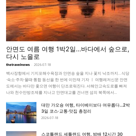
안면도 여름 여행 1박2일…바다에서 숲으로,
다시 노을로
-
2026-07-18
thetravelnews
백사장항에서 기지포해수욕장과 안면송 숲을 지나 꽃지 낙조까지…식당
·숙소·주차·물때·통합 동선을 한 번에 이만재 기자 ㅣ 여행레저신문 안면
도에서는 바다만 좇으면 여행이 단조로워진다. 서해안고속도로를 빠져
나와 천수만방조제를 지나고 안면대교를 건너면 섬의 북쪽에서...
대만 가오슝 여행, 타이베이보다 여유롭다…2박
3일 코스·교통·맛집 총정리
2026-07-18
스코틀랜드 셰틀랜드 여행, 밤배 12시간 30