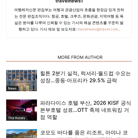
travelnews1
여행레저신문 편집부는 여행과 관광산업의 흐름을 현장감 있게 전하
는 전문 편집조직이다. 항공, 호텔, 크루즈, 문화관광, 지역여행 등 폭
넓은 분야를 다루며 신뢰할 수 있는 기사와 해설 콘텐츠를 꾸준히 발
행하고 있다. 기사 제보 및 보도자료:
travelnews@naver.com
.
RELATED ARTICLES
MORE FROM AUTHOR
힐튼 2분기 실적, 럭셔리·월드컵 수요는
성장…중동·아프리카 29.5% 급락
News
파라다이스 호텔 부산, 2026 KISF 공식
본부호텔 성료…OTT 축제 네트워킹 거
점 역할
The Hotels
코모도 바다를 품은 리조트, 아야나 코