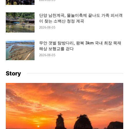
단양 남천계곡, 물놀이축제 끝나도 가족 피서객
이 찾는 소백산 청정 계곡
2026-08-05
무안 갯벌 탐방다리, 왕복 3km 국내 최장 목재
해상 보행교를 걷다
2026-08-05
Story