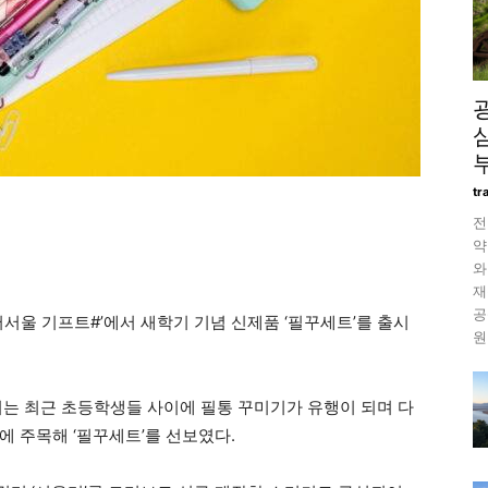
tr
전
약
와
재
공
서울 기프트#’에서 새학기 기념 신제품 ‘필꾸세트’를 출시
원
서는 최근 초등학생들 사이에 필통 꾸미기가 유행이 되며 다
에 주목해 ‘필꾸세트’를 선보였다.