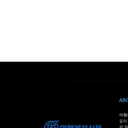
AB
여행
깊이
의 