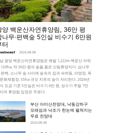
광양 백운산자연휴양림, 36만 평
삼나무·편백숲 5인실 비수기 6만원
부터
-
2026-08-08
avelnews1
남 광양 백운산자연휴양림은 해발 1,222m 백운산 자락
 120ha, 약 36만 평의 숲을 품은 산림휴양지다. 삼나무
 편백, 소나무 숲 사이에 숲속의 집과 숙박동, 야영장, 목
문화체험장, 55ha 규모 치유의 숲이 자리한다. 2026년
식 요금 기준 5인실은 비수기 6만 원, 성수기·주말 7만
이며 휴양림 입장은 무료다.
부산 아미산전망대, 낙동강하구
모래섬과 낙조가 한눈에 펼쳐지는
무료 전망대
2026-08-08