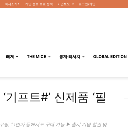
n
회사소개서
개인 정보 보호 정책
기업보도
로그인/가입
레저
THE MICE
통계·리서치
GLOBAL EDITION
‘기프트#’ 신제품 ‘필
쿠팡, 11번가 등에서도 구매 가능 ▶ 출시 기념 할인 및