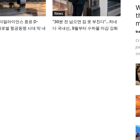
W
News
t
타얼라이언스 종료 D-
“30분 전 넘으면 짐 못 부친다”…하네
m
 글로벌 항공동맹 시대 막 내
다 국내선, 9월부터 수하물 마감 강화
tr
Cr
jo
co