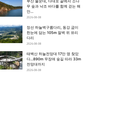
부산 몰운대, 다대포 끝에서 소나
무 숲과 낙조 바다를 함께 걷는 해
안...
2026-08-08
정선 하늘벽구름다리, 동강 굽이
한눈에 담는 105m 절벽 위 유리
다리
2026-08-08
태백산 하늘전망대 17만 명 찾았
다…890m 무장애 숲길 따라 33m
전망대까지
2026-08-08