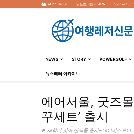
C
24.2
일요일, 8월 9, 2026
Sign in / Joi
Seoul
여
행
레
저
신
문
NEWS
STORY
POWERGOLF
뉴스레터 아카이브
에어서울, 굿즈몰 
꾸세트’ 출시
▶ 새학기 맞아 신제품 출시∙∙∙네이버스토어, 