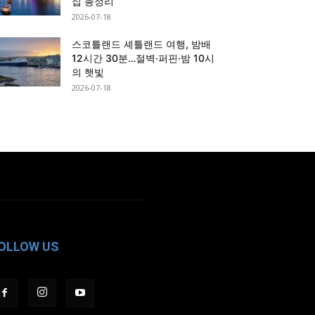
집 총정리
2026-07-18
스코틀랜드 셰틀랜드 여행, 밤배
12시간 30분…절벽·퍼핀·밤 10시
의 햇빛
2026-07-18
OLLOW US