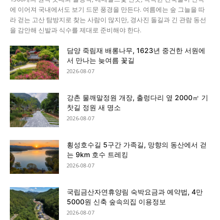
에 이어져 국내에서도 보기 드문 풍경을 만든다. 여름에는 숲 그늘을 따
라 걷는 고산 탐방지로 찾는 사람이 많지만, 경사진 돌길과 긴 관람 동선
을 감안해 신발과 식수를 제대로 준비해야 한다.
담양 죽림재 배롱나무, 1623년 중건한 서원에
서 만나는 늦여름 꽃길
2026-08-07
강촌 물깨말정원 개장, 출렁다리 옆 2000㎡ 기
찻길 정원 새 명소
2026-08-07
횡성호수길 5구간 가족길, 망향의 동산에서 걷
는 9km 호수 트레킹
2026-08-07
국립금산자연휴양림 숙박요금과 예약법, 4만
5000원 신축 숲속의집 이용정보
2026-08-07