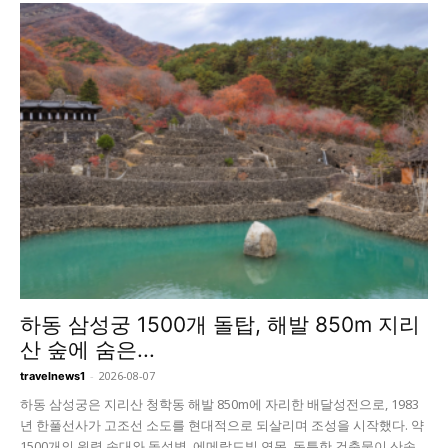
하동 삼성궁 1500개 돌탑, 해발 850m 지리
산 숲에 숨은...
-
2026-08-07
travelnews1
하동 삼성궁은 지리산 청학동 해발 850m에 자리한 배달성전으로, 1983
년 한풀선사가 고조선 소도를 현대적으로 되살리며 조성을 시작했다. 약
1500개의 원력 솟대와 돌성벽, 에메랄드빛 연못, 독특한 건축물이 산속