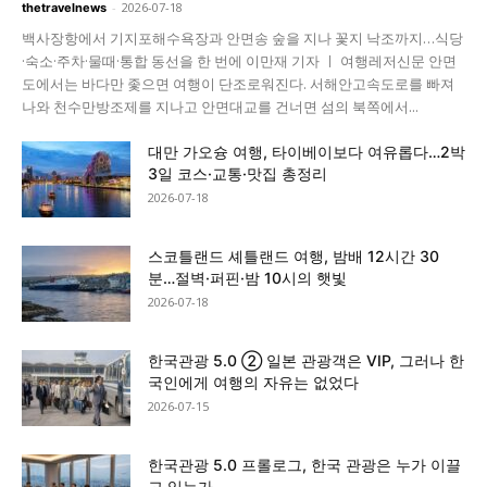
-
2026-07-18
thetravelnews
백사장항에서 기지포해수욕장과 안면송 숲을 지나 꽃지 낙조까지…식당
·숙소·주차·물때·통합 동선을 한 번에 이만재 기자 ㅣ 여행레저신문 안면
도에서는 바다만 좇으면 여행이 단조로워진다. 서해안고속도로를 빠져
나와 천수만방조제를 지나고 안면대교를 건너면 섬의 북쪽에서...
대만 가오슝 여행, 타이베이보다 여유롭다…2박
3일 코스·교통·맛집 총정리
2026-07-18
스코틀랜드 셰틀랜드 여행, 밤배 12시간 30
분…절벽·퍼핀·밤 10시의 햇빛
2026-07-18
한국관광 5.0 ② 일본 관광객은 VIP, 그러나 한
국인에게 여행의 자유는 없었다
2026-07-15
한국관광 5.0 프롤로그, 한국 관광은 누가 이끌
고 있는가