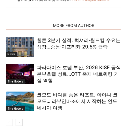
RELATED ARTICLES
MORE FROM AUTHOR
힐튼 2분기 실적, 럭셔리·월드컵 수요는
성장…중동·아프리카 29.5% 급락
News
파라다이스 호텔 부산, 2026 KISF 공식
본부호텔 성료…OTT 축제 네트워킹 거
점 역할
The Hotels
코모도 바다를 품은 리조트, 아야나 코
모도… 라부안바조에서 시작하는 인도
네시아 여행
The Hotels