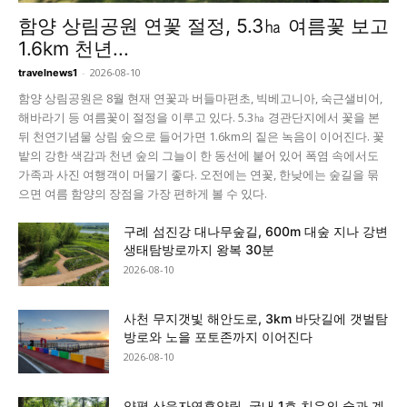
함양 상림공원 연꽃 절정, 5.3㏊ 여름꽃 보고
1.6km 천년...
-
2026-08-10
travelnews1
함양 상림공원은 8월 현재 연꽃과 버들마편초, 빅베고니아, 숙근샐비어,
해바라기 등 여름꽃이 절정을 이루고 있다. 5.3㏊ 경관단지에서 꽃을 본
뒤 천연기념물 상림 숲으로 들어가면 1.6km의 짙은 녹음이 이어진다. 꽃
밭의 강한 색감과 천년 숲의 그늘이 한 동선에 붙어 있어 폭염 속에서도
가족과 사진 여행객이 머물기 좋다. 오전에는 연꽃, 한낮에는 숲길을 묶
으면 여름 함양의 장점을 가장 편하게 볼 수 있다.
구례 섬진강 대나무숲길, 600m 대숲 지나 강변
생태탐방로까지 왕복 30분
2026-08-10
사천 무지갯빛 해안도로, 3km 바닷길에 갯벌탐
방로와 노을 포토존까지 이어진다
2026-08-10
양평 산음자연휴양림, 국내 1호 치유의 숲과 계