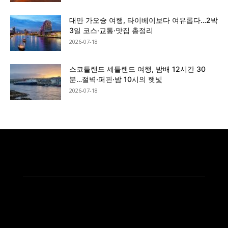
대만 가오슝 여행, 타이베이보다 여유롭다…2박
3일 코스·교통·맛집 총정리
2026-07-18
스코틀랜드 셰틀랜드 여행, 밤배 12시간 30
분…절벽·퍼핀·밤 10시의 햇빛
2026-07-18