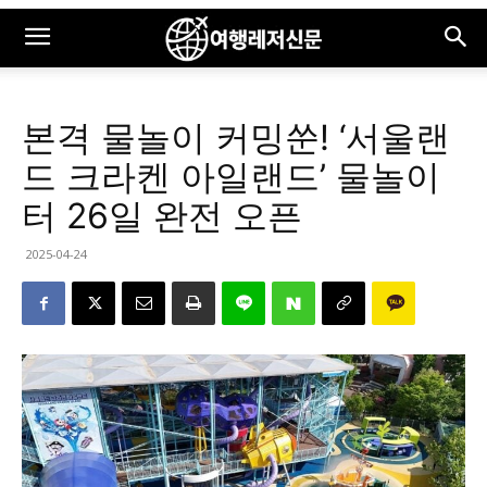
본격 물놀이 커밍쑨! ‘서울랜
드 크라켄 아일랜드’ 물놀이
터 26일 완전 오픈
2025-04-24