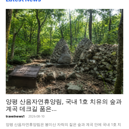
양평 산음자연휴양림, 국내 1호 치유의 숲과
계곡 데크길 품은...
-
2026-08-10
travelnews1
양평 산음자연휴양림은 봉미산 자락의 짙은 숲과 계곡 안에 국내 1호 치