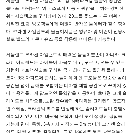
서울랜드 크라켄 아일랜드의 1층 워터파크형 물놀이 공간은
물대포, 바닥분수, 워터 스프레이 등 시원함을 더하는 강력한
워터시스템으로 구성되어 있다. 20도를 웃도는 이른 더위가
시작된 요즘, 방문객들에게 더없이 반가운 놀이터가 될 예정이
다. 크라켄 아일랜드의 물놀이시설은 영유아 및 어린이 전용시
설로 별도의 아쿠아슈즈 등을 착용해야 이용이 가능하다.
서울랜드 크라켄 아일랜드의 매력은 물놀이뿐만이 아니라. 크
라켄 아일랜드는 아이들이 마음껏 뛰고, 구르고, 오를 수 있는
체험형 어트랙션으로 구성된 국내 최대규모 올인원 플레이파
크다. 6층 아파트에 준하는 높이의 메인 구조물은 단순한 놀이
공간을 넘어 심해를 모험하는 테마형 체험 공간으로 꾸며져 있
어 이용객들에게 압도적인 몰입감을 제공하며, 초대형 고래 슬
라이드를 시작으로, 노란 잠수함과 바다괴물 크라켄의 압도적
인 스케일, 크라켄의 촉수를 연상케 하는 슬라이드들이 층별로
설치되어 있어 마치 바닷속 모험에 빠진 듯한 생생한 경험을
가능케 한다. 특히, 3층에서 시작되는 9m 높이의 크라켄 슬라
이드, 대형 네트망, 출렁다리, 고공 방울네트 등은 방문객들에