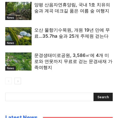
양평 산음자연휴양림, 국내 1호 치유의
숲과 계곡 데크길 품은 여름 숲 여행지
News
오산 물향기수목원, 개원 19년 만에 무
료…35.7ha 숲과 25개 주제원 걷는다
News
문경생태미로공원, 3,586㎡에 4개 미
로와 연못까지 무료로 걷는 문경새재 가
족여행지
News
Latest News