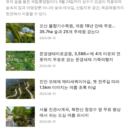
유의 숲을 품은 국립휴양림이다. 8월 24일까지 성수기 요금이 적용되며
숲속의 집과 야영장뿐 아니라 숲속 데크길, 산림치유 공간, 목공체험까지
한곳에서 이용할 수 있다.
오산 물향기수목원, 개원 19년 만에 무료…
35.7ha 숲과 25개 주제원 걷는다
2026-08-10
문경생태미로공원, 3,586㎡에 4개 미로와 연
못까지 무료로 걷는 문경새재 가족여행지
2026-08-10
진안 모래재 메타세쿼이아길, 옛 전주길 따라
1.5km 이어지는 여름 초록 터널
2026-08-10
서울 진관사계곡, 북한산 청정수 옆 무료 평상
에서 쉬는 도심 여름 피서지
2026-08-10