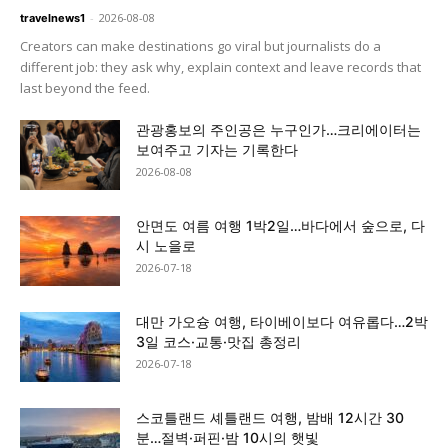
-
2026-08-08
travelnews1
Creators can make destinations go viral but journalists do a
different job: they ask why, explain context and leave records that
last beyond the feed.
관광홍보의 주인공은 누구인가…크리에이터는
보여주고 기자는 기록한다
2026-08-08
안면도 여름 여행 1박2일…바다에서 숲으로, 다
시 노을로
2026-07-18
대만 가오슝 여행, 타이베이보다 여유롭다…2박
3일 코스·교통·맛집 총정리
2026-07-18
스코틀랜드 셰틀랜드 여행, 밤배 12시간 30
분…절벽·퍼핀·밤 10시의 햇빛