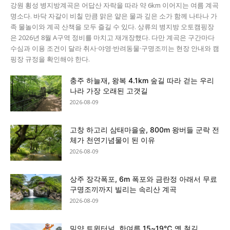
강원 횡성 병지방계곡은 어답산 자락을 따라 약 6km 이어지는 여름 계곡
명소다. 바닥 자갈이 비칠 만큼 맑은 얕은 물과 깊은 소가 함께 나타나 가
족 물놀이와 계곡 산책을 모두 즐길 수 있다. 상류의 병지방 오토캠핑장
은 2026년 8월 A구역 정비를 마치고 재개장했다. 다만 계곡은 구간마다
수심과 이용 조건이 달라 취사·야영·반려동물·구명조끼는 현장 안내와 캠
핑장 규정을 확인해야 한다.
충주 하늘재, 왕복 4.1km 숲길 따라 걷는 우리
나라 가장 오래된 고갯길
2026-08-09
고창 하고리 삼태마을숲, 800m 왕버들 군락 전
체가 천연기념물이 된 이유
2026-08-09
상주 장각폭포, 6m 폭포와 금란정 아래서 무료
구명조끼까지 빌리는 속리산 계곡
2026-08-09
밀양 트윈터널, 한여름 15~19℃ 옛 철길