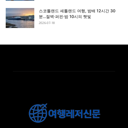
스코틀랜드 셰틀랜드 여행, 밤배 12시간 30
분…절벽·퍼핀·밤 10시의 햇빛
2026-07-18