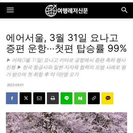
에어서울, 3월 31일 요나고
증편 운항∙∙∙첫편 탑승률 99%
▶ 어제(3월 31일) 요나고 키타로 공항에서 증편 축하 행사
진행 ▶ 한국 항공사와 일본 지자체 협력의 모범 사례로 평
가 받으며 첫 취항 후 약 8만명 오가
2025-04-01