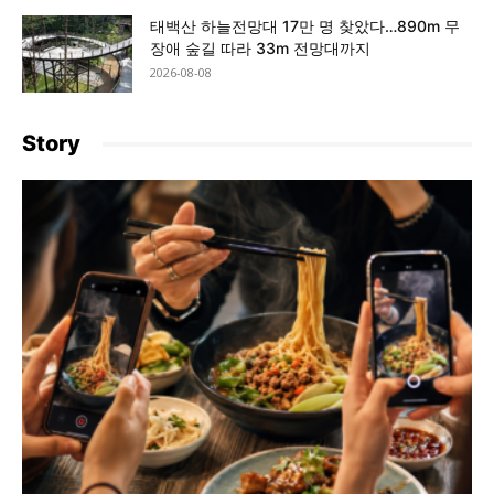
태백산 하늘전망대 17만 명 찾았다…890m 무
장애 숲길 따라 33m 전망대까지
2026-08-08
Story