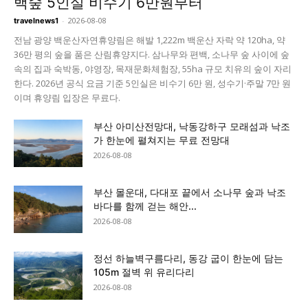
백숲 5인실 비수기 6만원부터
-
2026-08-08
travelnews1
전남 광양 백운산자연휴양림은 해발 1,222m 백운산 자락 약 120ha, 약
36만 평의 숲을 품은 산림휴양지다. 삼나무와 편백, 소나무 숲 사이에 숲
속의 집과 숙박동, 야영장, 목재문화체험장, 55ha 규모 치유의 숲이 자리
한다. 2026년 공식 요금 기준 5인실은 비수기 6만 원, 성수기·주말 7만 원
이며 휴양림 입장은 무료다.
부산 아미산전망대, 낙동강하구 모래섬과 낙조
가 한눈에 펼쳐지는 무료 전망대
2026-08-08
부산 몰운대, 다대포 끝에서 소나무 숲과 낙조
바다를 함께 걷는 해안...
2026-08-08
정선 하늘벽구름다리, 동강 굽이 한눈에 담는
105m 절벽 위 유리다리
2026-08-08