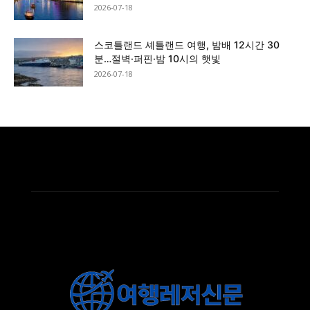
2026-07-18
스코틀랜드 셰틀랜드 여행, 밤배 12시간 30
분…절벽·퍼핀·밤 10시의 햇빛
2026-07-18