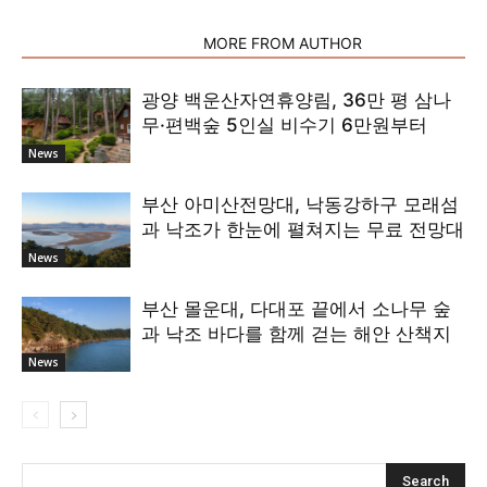
RELATED ARTICLES
MORE FROM AUTHOR
광양 백운산자연휴양림, 36만 평 삼나
무·편백숲 5인실 비수기 6만원부터
News
부산 아미산전망대, 낙동강하구 모래섬
과 낙조가 한눈에 펼쳐지는 무료 전망대
News
부산 몰운대, 다대포 끝에서 소나무 숲
과 낙조 바다를 함께 걷는 해안 산책지
News