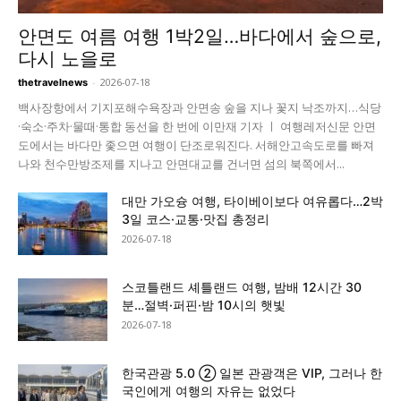
안면도 여름 여행 1박2일…바다에서 숲으로,
다시 노을로
-
2026-07-18
thetravelnews
백사장항에서 기지포해수욕장과 안면송 숲을 지나 꽃지 낙조까지…식당
·숙소·주차·물때·통합 동선을 한 번에 이만재 기자 ㅣ 여행레저신문 안면
도에서는 바다만 좇으면 여행이 단조로워진다. 서해안고속도로를 빠져
나와 천수만방조제를 지나고 안면대교를 건너면 섬의 북쪽에서...
대만 가오슝 여행, 타이베이보다 여유롭다…2박
3일 코스·교통·맛집 총정리
2026-07-18
스코틀랜드 셰틀랜드 여행, 밤배 12시간 30
분…절벽·퍼핀·밤 10시의 햇빛
2026-07-18
한국관광 5.0 ② 일본 관광객은 VIP, 그러나 한
국인에게 여행의 자유는 없었다