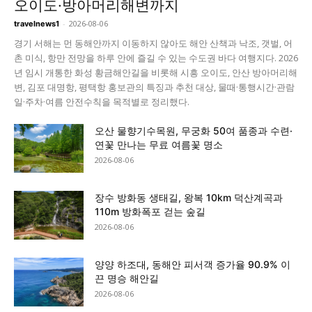
오이도·방아머리해변까지
-
2026-08-06
travelnews1
경기 서해는 먼 동해안까지 이동하지 않아도 해안 산책과 낙조, 갯벌, 어
촌 미식, 항만 전망을 하루 안에 즐길 수 있는 수도권 바다 여행지다. 2026
년 임시 개통한 화성 황금해안길을 비롯해 시흥 오이도, 안산 방아머리해
변, 김포 대명항, 평택항 홍보관의 특징과 추천 대상, 물때·통행시간·관람
일·주차·여름 안전수칙을 목적별로 정리했다.
오산 물향기수목원, 무궁화 50여 품종과 수련·
연꽃 만나는 무료 여름꽃 명소
2026-08-06
장수 방화동 생태길, 왕복 10km 덕산계곡과
110m 방화폭포 걷는 숲길
2026-08-06
양양 하조대, 동해안 피서객 증가율 90.9% 이
끈 명승 해안길
2026-08-06