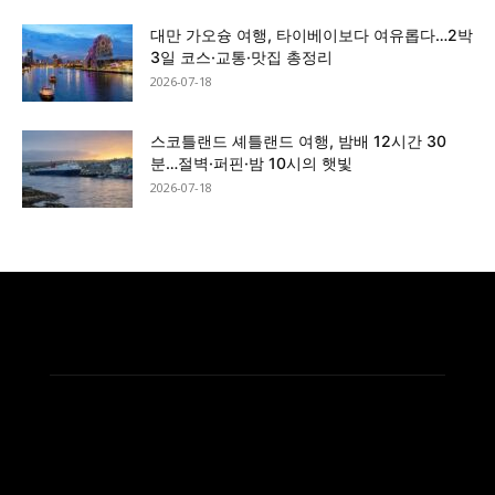
대만 가오슝 여행, 타이베이보다 여유롭다…2박
3일 코스·교통·맛집 총정리
2026-07-18
스코틀랜드 셰틀랜드 여행, 밤배 12시간 30
분…절벽·퍼핀·밤 10시의 햇빛
2026-07-18