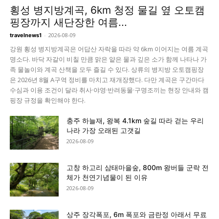
횡성 병지방계곡, 6km 청정 물길 옆 오토캠
핑장까지 새단장한 여름...
-
2026-08-09
travelnews1
강원 횡성 병지방계곡은 어답산 자락을 따라 약 6km 이어지는 여름 계곡
명소다. 바닥 자갈이 비칠 만큼 맑은 얕은 물과 깊은 소가 함께 나타나 가
족 물놀이와 계곡 산책을 모두 즐길 수 있다. 상류의 병지방 오토캠핑장
은 2026년 8월 A구역 정비를 마치고 재개장했다. 다만 계곡은 구간마다
수심과 이용 조건이 달라 취사·야영·반려동물·구명조끼는 현장 안내와 캠
핑장 규정을 확인해야 한다.
충주 하늘재, 왕복 4.1km 숲길 따라 걷는 우리
나라 가장 오래된 고갯길
2026-08-09
고창 하고리 삼태마을숲, 800m 왕버들 군락 전
체가 천연기념물이 된 이유
2026-08-09
상주 장각폭포, 6m 폭포와 금란정 아래서 무료