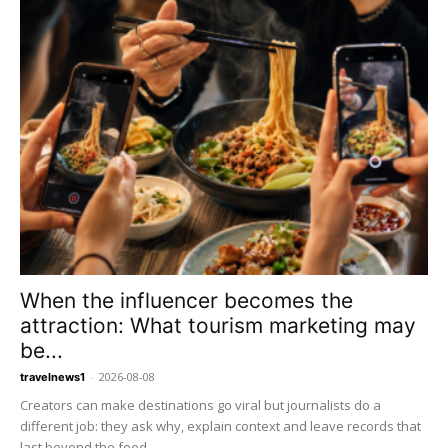
When the influencer becomes the
attraction: What tourism marketing may
be...
-
2026-08-08
travelnews1
Creators can make destinations go viral but journalists do a
different job: they ask why, explain context and leave records that
last beyond the feed.