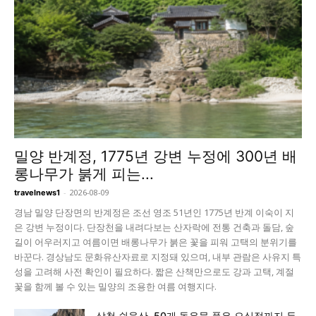
밀양 반계정, 1775년 강변 누정에 300년 배
롱나무가 붉게 피는...
-
2026-08-09
travelnews1
경남 밀양 단장면의 반계정은 조선 영조 51년인 1775년 반계 이숙이 지
은 강변 누정이다. 단장천을 내려다보는 산자락에 전통 건축과 돌담, 숲
길이 어우러지고 여름이면 배롱나무가 붉은 꽃을 피워 고택의 분위기를
바꾼다. 경상남도 문화유산자료로 지정돼 있으며, 내부 관람은 사유지 특
성을 고려해 사전 확인이 필요하다. 짧은 산책만으로도 강과 고택, 계절
꽃을 함께 볼 수 있는 밀양의 조용한 여름 여행지다.
삼척 쉰움산, 50개 돌우물 품은 오십정까지 두