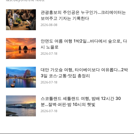
관광홍보의 주인공은 누구인가…크리에이터는
보여주고 기자는 기록한다
2026-08-08
안면도 여름 여행 1박2일…바다에서 숲으로, 다
시 노을로
2026-07-18
대만 가오슝 여행, 타이베이보다 여유롭다…2박
3일 코스·교통·맛집 총정리
2026-07-18
스코틀랜드 셰틀랜드 여행, 밤배 12시간 30
분…절벽·퍼핀·밤 10시의 햇빛
2026-07-18