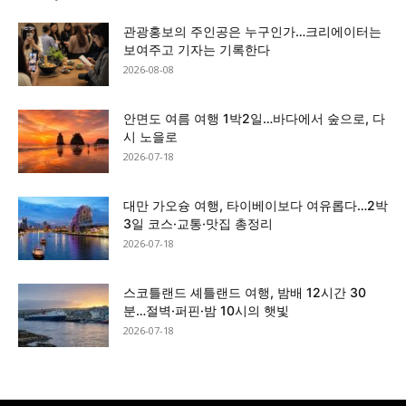
관광홍보의 주인공은 누구인가…크리에이터는
보여주고 기자는 기록한다
2026-08-08
안면도 여름 여행 1박2일…바다에서 숲으로, 다
시 노을로
2026-07-18
대만 가오슝 여행, 타이베이보다 여유롭다…2박
3일 코스·교통·맛집 총정리
2026-07-18
스코틀랜드 셰틀랜드 여행, 밤배 12시간 30
분…절벽·퍼핀·밤 10시의 햇빛
2026-07-18