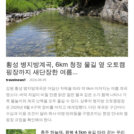
횡성 병지방계곡, 6km 청정 물길 옆 오토캠
핑장까지 새단장한 여름...
-
2026-08-09
travelnews1
강원 횡성 병지방계곡은 어답산 자락을 따라 약 6km 이어지는 여름 계곡
명소다. 바닥 자갈이 비칠 만큼 맑은 얕은 물과 깊은 소가 함께 나타나 가
족 물놀이와 계곡 산책을 모두 즐길 수 있다. 상류의 병지방 오토캠핑장
은 2026년 8월 A구역 정비를 마치고 재개장했다. 다만 계곡은 구간마다
수심과 이용 조건이 달라 취사·야영·반려동물·구명조끼는 현장 안내와 캠
핑장 규정을 확인해야 한다.
충주 하늘재, 왕복 4.1km 숲길 따라 걷는 우리