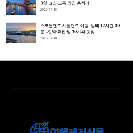
3일 코스·교통·맛집 총정리
2026-07-18
스코틀랜드 셰틀랜드 여행, 밤배 12시간 30
분…절벽·퍼핀·밤 10시의 햇빛
2026-07-18