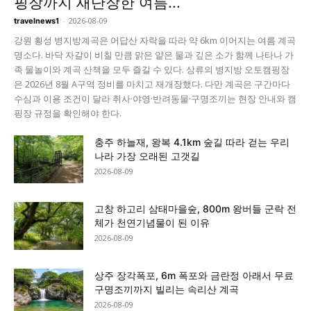
핑장까지 새단장한 여름...
-
2026-08-09
travelnews1
강원 횡성 병지방계곡은 어답산 자락을 따라 약 6km 이어지는 여름 계곡
명소다. 바닥 자갈이 비칠 만큼 맑은 얕은 물과 깊은 소가 함께 나타나 가
족 물놀이와 계곡 산책을 모두 즐길 수 있다. 상류의 병지방 오토캠핑장
은 2026년 8월 A구역 정비를 마치고 재개장했다. 다만 계곡은 구간마다
수심과 이용 조건이 달라 취사·야영·반려동물·구명조끼는 현장 안내와 캠
핑장 규정을 확인해야 한다.
충주 하늘재, 왕복 4.1km 숲길 따라 걷는 우리
나라 가장 오래된 고갯길
2026-08-09
고창 하고리 삼태마을숲, 800m 왕버들 군락 전
체가 천연기념물이 된 이유
2026-08-09
상주 장각폭포, 6m 폭포와 금란정 아래서 무료
구명조끼까지 빌리는 속리산 계곡
2026-08-09