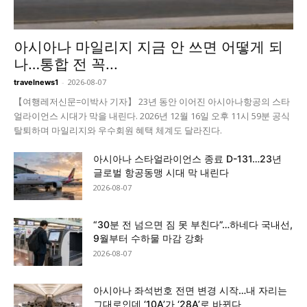
아시아나 마일리지 지금 안 쓰면 어떻게 되
나…통합 전 꼭...
-
2026-08-07
travelnews1
【여행레저신문=이박사 기자】 23년 동안 이어진 아시아나항공의 스타
얼라이언스 시대가 막을 내린다. 2026년 12월 16일 오후 11시 59분 공식
탈퇴하며 마일리지와 우수회원 혜택 체계도 달라진다.
아시아나 스타얼라이언스 종료 D-131…23년
글로벌 항공동맹 시대 막 내린다
2026-08-07
“30분 전 넘으면 짐 못 부친다”…하네다 국내선,
9월부터 수하물 마감 강화
2026-08-07
아시아나 좌석번호 전면 변경 시작…내 자리는
그대로인데 ‘10A’가 ‘28A’로 바뀐다