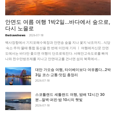
안면도 여름 여행 1박2일…바다에서 숲으로,
다시 노을로
-
2026-07-18
thetravelnews
백사장항에서 기지포해수욕장과 안면송 숲을 지나 꽃지 낙조까지…식당
·숙소·주차·물때·통합 동선을 한 번에 이만재 기자 ㅣ 여행레저신문 안면
도에서는 바다만 좇으면 여행이 단조로워진다. 서해안고속도로를 빠져
나와 천수만방조제를 지나고 안면대교를 건너면 섬의 북쪽에서...
대만 가오슝 여행, 타이베이보다 여유롭다…2박
3일 코스·교통·맛집 총정리
2026-07-18
스코틀랜드 셰틀랜드 여행, 밤배 12시간 30
분…절벽·퍼핀·밤 10시의 햇빛
2026-07-18