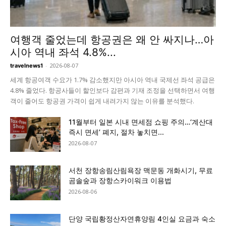
여행객 줄었는데 항공권은 왜 안 싸지나…아
시아 역내 좌석 4.8%...
-
2026-08-07
travelnews1
세계 항공여객 수요가 1.7% 감소했지만 아시아 역내 국제선 좌석 공급은
4.8% 줄었다. 항공사들이 할인보다 감편과 기재 조정을 선택하면서 여행
객이 줄어도 항공권 가격이 쉽게 내려가지 않는 이유를 분석했다.
11월부터 일본 시내 면세점 쇼핑 주의…‘계산대
즉시 면세’ 폐지, 절차 놓치면...
2026-08-07
서천 장항송림산림욕장 맥문동 개화시기, 무료
곰솔숲과 장항스카이워크 이용법
2026-08-06
단양 국립황정산자연휴양림 4인실 요금과 숙소