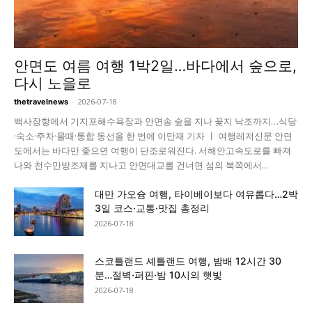
안면도 여름 여행 1박2일…바다에서 숲으로,
다시 노을로
-
2026-07-18
thetravelnews
백사장항에서 기지포해수욕장과 안면송 숲을 지나 꽃지 낙조까지…식당
·숙소·주차·물때·통합 동선을 한 번에 이만재 기자 ㅣ 여행레저신문 안면
도에서는 바다만 좇으면 여행이 단조로워진다. 서해안고속도로를 빠져
나와 천수만방조제를 지나고 안면대교를 건너면 섬의 북쪽에서...
대만 가오슝 여행, 타이베이보다 여유롭다…2박
3일 코스·교통·맛집 총정리
2026-07-18
스코틀랜드 셰틀랜드 여행, 밤배 12시간 30
분…절벽·퍼핀·밤 10시의 햇빛
2026-07-18