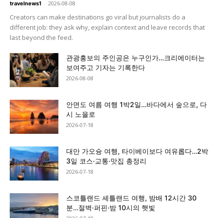
-
2026-08-08
travelnews1
Creators can make destinations go viral but journalists do a
different job: they ask why, explain context and leave records that
last beyond the feed.
관광홍보의 주인공은 누구인가…크리에이터는
보여주고 기자는 기록한다
2026-08-08
안면도 여름 여행 1박2일…바다에서 숲으로, 다
시 노을로
2026-07-18
대만 가오슝 여행, 타이베이보다 여유롭다…2박
3일 코스·교통·맛집 총정리
2026-07-18
스코틀랜드 셰틀랜드 여행, 밤배 12시간 30
분…절벽·퍼핀·밤 10시의 햇빛