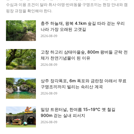
수심과 이용 조건이 달라 취사·야영·반려동물·구명조끼는 현장 안내와 캠
핑장 규정을 확인해야 한다.
충주 하늘재, 왕복 4.1km 숲길 따라 걷는 우리
나라 가장 오래된 고갯길
2026-08-09
고창 하고리 삼태마을숲, 800m 왕버들 군락 전
체가 천연기념물이 된 이유
2026-08-09
상주 장각폭포, 6m 폭포와 금란정 아래서 무료
구명조끼까지 빌리는 속리산 계곡
2026-08-09
밀양 트윈터널, 한여름 15~19℃ 옛 철길
900m 걷는 실내 피서지
2026-08-09