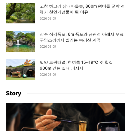
고창 하고리 삼태마을숲, 800m 왕버들 군락 전
체가 천연기념물이 된 이유
2026-08-09
상주 장각폭포, 6m 폭포와 금란정 아래서 무료
구명조끼까지 빌리는 속리산 계곡
2026-08-09
밀양 트윈터널, 한여름 15~19℃ 옛 철길
900m 걷는 실내 피서지
2026-08-09
Story