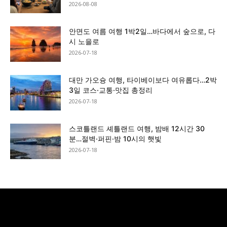
2026-08-08
안면도 여름 여행 1박2일…바다에서 숲으로, 다
시 노을로
2026-07-18
대만 가오슝 여행, 타이베이보다 여유롭다…2박
3일 코스·교통·맛집 총정리
2026-07-18
스코틀랜드 셰틀랜드 여행, 밤배 12시간 30
분…절벽·퍼핀·밤 10시의 햇빛
2026-07-18