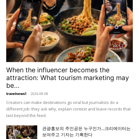
When the influencer becomes the
attraction: What tourism marketing may
be...
-
2026-08-08
travelnews1
Creators can make destinations go viral but journalists do a
different job: they ask why, explain context and leave records that
last beyond the feed.
관광홍보의 주인공은 누구인가…크리에이터는
보여주고 기자는 기록한다