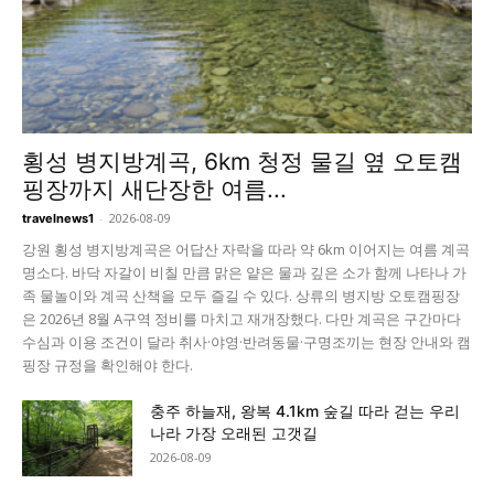
횡성 병지방계곡, 6km 청정 물길 옆 오토캠
핑장까지 새단장한 여름...
-
2026-08-09
travelnews1
강원 횡성 병지방계곡은 어답산 자락을 따라 약 6km 이어지는 여름 계곡
명소다. 바닥 자갈이 비칠 만큼 맑은 얕은 물과 깊은 소가 함께 나타나 가
족 물놀이와 계곡 산책을 모두 즐길 수 있다. 상류의 병지방 오토캠핑장
은 2026년 8월 A구역 정비를 마치고 재개장했다. 다만 계곡은 구간마다
수심과 이용 조건이 달라 취사·야영·반려동물·구명조끼는 현장 안내와 캠
핑장 규정을 확인해야 한다.
충주 하늘재, 왕복 4.1km 숲길 따라 걷는 우리
나라 가장 오래된 고갯길
2026-08-09