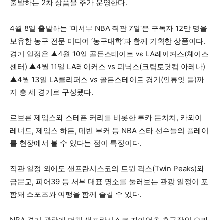
출발하는 2차 상품을 추가 운영한다.
4월 8일 출발하는 ‘미서부 NBA 직관 7일’은 구독자 12만 명을
보유한 농구 전문 미디어 ‘농구대학’과 함께 기획한 상품이다.
경기 일정은 ▲4월 10일 골든스테이트 vs LA레이커스(체이스
센터) ▲4월 11일 LA레이커스 vs 피닉스(크립토닷컴 아레나)
▲4월 13일 LA클리퍼스 vs 골든스테이트 경기(인튜잇 돔)까
지 총 세 경기로 구성됐다.
르브론 제임스와 스테픈 커리를 비롯한 루카 돈치치, 카와이
레너드, 제임스 하든, 데빈 부커 등 NBA 스타 선수들의 플레이
를 현장에서 볼 수 있다는 점이 특징이다.
직관 일정 외에도 샌프란시스코의 트윈 픽스(Twin Peaks)와
금문교, 피어39 등 서부 대표 명소를 둘러보는 관광 일정이 포
함돼 스포츠와 여행을 함께 즐길 수 있다.
NBA 경기 관람에 더해 샌프란시스코 자이언츠 홈구장인 오라