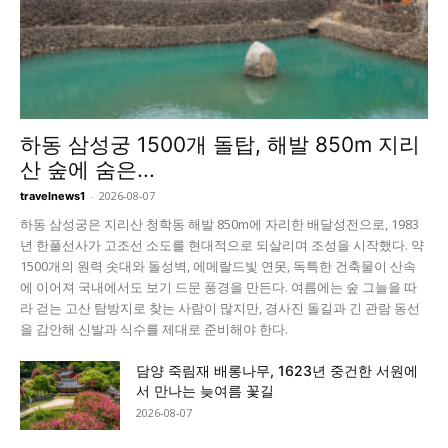
하동 삼성궁 1500개 돌탑, 해발 850m 지리
산 숲에 숨은...
-
2026-08-07
travelnews1
하동 삼성궁은 지리산 청학동 해발 850m에 자리한 배달성전으로, 1983
년 한풀선사가 고조선 소도를 현대적으로 되살리며 조성을 시작했다. 약
1500개의 원력 솟대와 돌성벽, 에메랄드빛 연못, 독특한 건축물이 산속
에 이어져 국내에서도 보기 드문 풍경을 만든다. 여름에는 숲 그늘을 따
라 걷는 고산 탐방지로 찾는 사람이 많지만, 경사진 돌길과 긴 관람 동선
을 감안해 신발과 식수를 제대로 준비해야 한다.
담양 죽림재 배롱나무, 1623년 중건한 서원에
서 만나는 늦여름 꽃길
2026-08-07