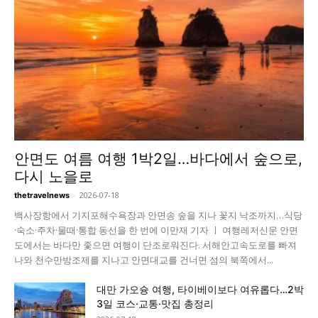
안면도 여름 여행 1박2일…바다에서 숲으로,
다시 노을로
-
2026-07-18
thetravelnews
백사장항에서 기지포해수욕장과 안면송 숲을 지나 꽃지 낙조까지…식당
·숙소·주차·물때·통합 동선을 한 번에 이만재 기자 ㅣ 여행레저신문 안면
도에서는 바다만 좇으면 여행이 단조로워진다. 서해안고속도로를 빠져
나와 천수만방조제를 지나고 안면대교를 건너면 섬의 북쪽에서...
대만 가오슝 여행, 타이베이보다 여유롭다…2박
3일 코스·교통·맛집 총정리