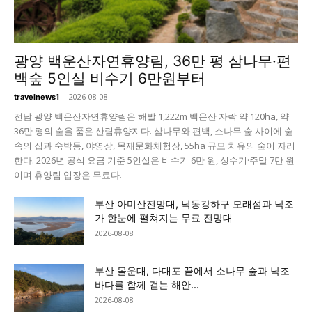
광양 백운산자연휴양림, 36만 평 삼나무·편
백숲 5인실 비수기 6만원부터
-
2026-08-08
travelnews1
전남 광양 백운산자연휴양림은 해발 1,222m 백운산 자락 약 120ha, 약
36만 평의 숲을 품은 산림휴양지다. 삼나무와 편백, 소나무 숲 사이에 숲
속의 집과 숙박동, 야영장, 목재문화체험장, 55ha 규모 치유의 숲이 자리
한다. 2026년 공식 요금 기준 5인실은 비수기 6만 원, 성수기·주말 7만 원
이며 휴양림 입장은 무료다.
부산 아미산전망대, 낙동강하구 모래섬과 낙조
가 한눈에 펼쳐지는 무료 전망대
2026-08-08
부산 몰운대, 다대포 끝에서 소나무 숲과 낙조
바다를 함께 걷는 해안...
2026-08-08