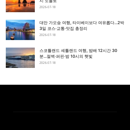
시 노을로
2026-07-18
대만 가오슝 여행, 타이베이보다 여유롭다…2박
3일 코스·교통·맛집 총정리
2026-07-18
스코틀랜드 셰틀랜드 여행, 밤배 12시간 30
분…절벽·퍼핀·밤 10시의 햇빛
2026-07-18