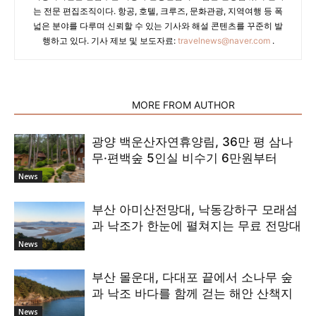
는 전문 편집조직이다. 항공, 호텔, 크루즈, 문화관광, 지역여행 등 폭
넓은 분야를 다루며 신뢰할 수 있는 기사와 해설 콘텐츠를 꾸준히 발
행하고 있다. 기사 제보 및 보도자료:
travelnews@naver.com
.
RELATED ARTICLES
MORE FROM AUTHOR
광양 백운산자연휴양림, 36만 평 삼나
무·편백숲 5인실 비수기 6만원부터
News
부산 아미산전망대, 낙동강하구 모래섬
과 낙조가 한눈에 펼쳐지는 무료 전망대
News
부산 몰운대, 다대포 끝에서 소나무 숲
과 낙조 바다를 함께 걷는 해안 산책지
News