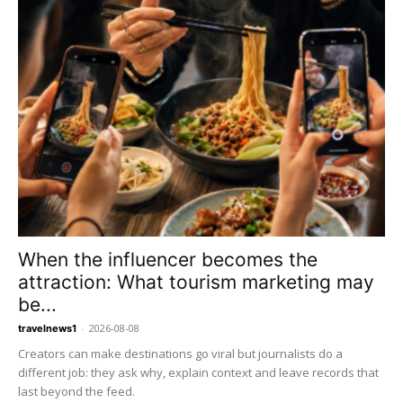
When the influencer becomes the
attraction: What tourism marketing may
be...
-
2026-08-08
travelnews1
Creators can make destinations go viral but journalists do a
different job: they ask why, explain context and leave records that
last beyond the feed.