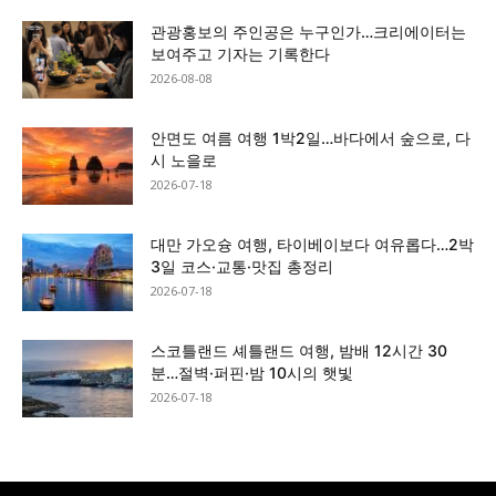
관광홍보의 주인공은 누구인가…크리에이터는
보여주고 기자는 기록한다
2026-08-08
안면도 여름 여행 1박2일…바다에서 숲으로, 다
시 노을로
2026-07-18
대만 가오슝 여행, 타이베이보다 여유롭다…2박
3일 코스·교통·맛집 총정리
2026-07-18
스코틀랜드 셰틀랜드 여행, 밤배 12시간 30
분…절벽·퍼핀·밤 10시의 햇빛
2026-07-18