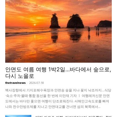
안면도 여름 여행 1박2일…바다에서 숲으로,
다시 노을로
-
2026-07-18
thetravelnews
백사장항에서 기지포해수욕장과 안면송 숲을 지나 꽃지 낙조까지…식당
·숙소·주차·물때·통합 동선을 한 번에 이만재 기자 ㅣ 여행레저신문 안면
도에서는 바다만 좇으면 여행이 단조로워진다. 서해안고속도로를 빠져
나와 천수만방조제를 지나고 안면대교를 건너면 섬의 북쪽에서...