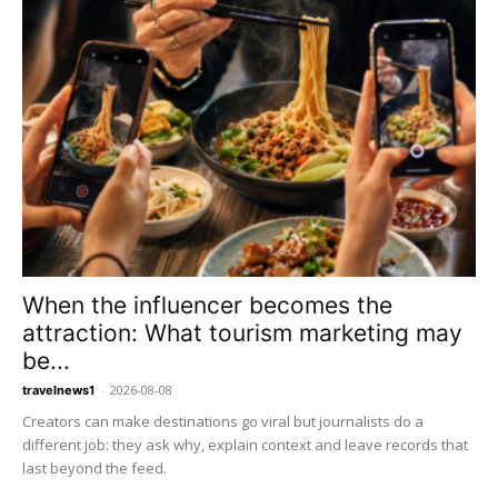
When the influencer becomes the
attraction: What tourism marketing may
be...
-
2026-08-08
travelnews1
Creators can make destinations go viral but journalists do a
different job: they ask why, explain context and leave records that
last beyond the feed.