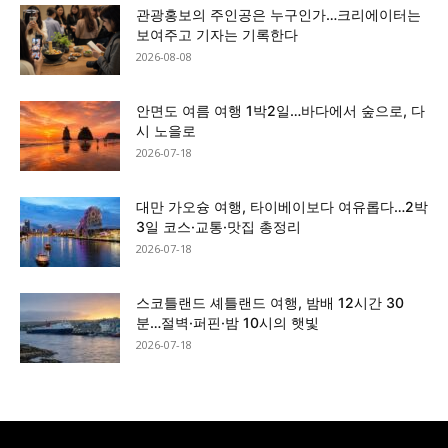
관광홍보의 주인공은 누구인가…크리에이터는
보여주고 기자는 기록한다
2026-08-08
안면도 여름 여행 1박2일…바다에서 숲으로, 다
시 노을로
2026-07-18
대만 가오슝 여행, 타이베이보다 여유롭다…2박
3일 코스·교통·맛집 총정리
2026-07-18
스코틀랜드 셰틀랜드 여행, 밤배 12시간 30
분…절벽·퍼핀·밤 10시의 햇빛
2026-07-18