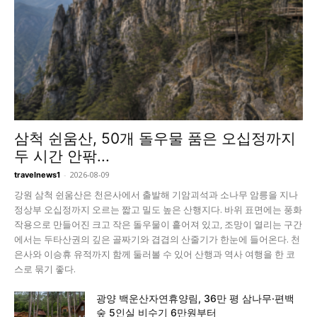
삼척 쉰움산, 50개 돌우물 품은 오십정까지
두 시간 안팎...
-
2026-08-09
travelnews1
강원 삼척 쉰움산은 천은사에서 출발해 기암괴석과 소나무 암릉을 지나
정상부 오십정까지 오르는 짧고 밀도 높은 산행지다. 바위 표면에는 풍화
작용으로 만들어진 크고 작은 돌우물이 흩어져 있고, 조망이 열리는 구간
에서는 두타산권의 깊은 골짜기와 겹겹의 산줄기가 한눈에 들어온다. 천
은사와 이승휴 유적까지 함께 둘러볼 수 있어 산행과 역사 여행을 한 코
스로 묶기 좋다.
광양 백운산자연휴양림, 36만 평 삼나무·편백
숲 5인실 비수기 6만원부터