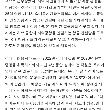
책으로 급부상했다. 지역 시민들에게 꼭 필요한 이동 환경을
제공하는 것은 섬에어가 사업 초기부터 세웠던 목표다. 지난
25일 열린 ‘제11차 확대국가관광전략회의’에서 이재명 대통령
이 인천공항과 지방공항 연결에 대한 검토와 해결책을 촉구했
을 정도로 국내 항공 산업은 지역 간 불균형을 이루고 있다. 섬
에어는 허브 공항과 지역공항을 연결하는 항공 간선망을 구축
해 국내 항공 인프라의 공백을 메우고, 지역항공사의 선두 주
자로서 지역공항 활성화에 앞장설 계획이다.
섬에어 최용덕 대표는 “2022년 섬에어 설립 후 2026년 운항
증명을 취득하기까지 지난 4년 동안 섬에어 전 직원은 ‘우리가
언제 날 수 있는가’를 궁금해하는 대신 ‘우리가 날 자격이 있는
가’를 되물으며 운항을 준비했다. 항공업은 ‘속도’가 아닌 ‘신
뢰’의 산업이고, 비행은 ‘기술’이 아니라 ‘약속’이며, 정해진 시
간에 안전하게 목적지까지 이동하겠다는 약속을 성실하게 지
키는 것이 항공사의 존재 이유라고 생각했기 때문”이라며 “섬
에어는 이제 운항증명을 취득해 섬과 육지, 학교와 병원, 일터
와 가정을 이어주는 지역항공 모빌리티 항공사로서 본격 출범