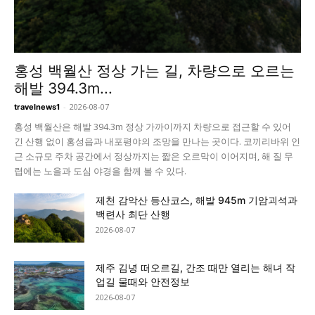
홍성 백월산 정상 가는 길, 차량으로 오르는
해발 394.3m...
-
2026-08-07
travelnews1
홍성 백월산은 해발 394.3m 정상 가까이까지 차량으로 접근할 수 있어
긴 산행 없이 홍성읍과 내포평야의 조망을 만나는 곳이다. 코끼리바위 인
근 소규모 주차 공간에서 정상까지는 짧은 오르막이 이어지며, 해 질 무
렵에는 노을과 도심 야경을 함께 볼 수 있다.
제천 감악산 등산코스, 해발 945m 기암괴석과
백련사 최단 산행
2026-08-07
제주 김녕 떠오르길, 간조 때만 열리는 해녀 작
업길 물때와 안전정보
2026-08-07