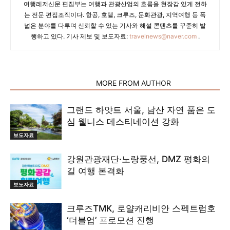
여행레저신문 편집부는 여행과 관광산업의 흐름을 현장감 있게 전하
는 전문 편집조직이다. 항공, 호텔, 크루즈, 문화관광, 지역여행 등 폭
넓은 분야를 다루며 신뢰할 수 있는 기사와 해설 콘텐츠를 꾸준히 발
행하고 있다. 기사 제보 및 보도자료:
travelnews@naver.com
.
RELATED ARTICLES
MORE FROM AUTHOR
그랜드 하얏트 서울, 남산 자연 품은 도
심 웰니스 데스티네이션 강화
보도자료
강원관광재단·노랑풍선, DMZ 평화의
길 여행 본격화
보도자료
크루즈TMK, 로얄캐리비안 스펙트럼호
‘더블업’ 프로모션 진행