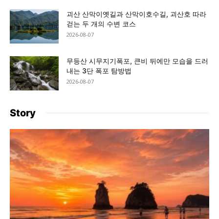
괴산 산막이옛길과 산막이호수길, 괴산호 따라
걷는 두 개의 수변 코스
2026-08-07
무등산 시무지기폭포, 큰비 뒤에만 모습을 드러
내는 3단 폭포 탐방법
2026-08-07
Story