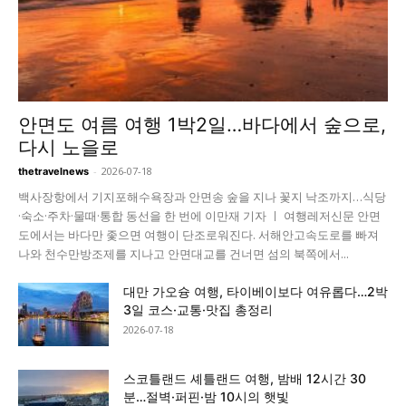
안면도 여름 여행 1박2일…바다에서 숲으로,
다시 노을로
-
2026-07-18
thetravelnews
백사장항에서 기지포해수욕장과 안면송 숲을 지나 꽃지 낙조까지…식당
·숙소·주차·물때·통합 동선을 한 번에 이만재 기자 ㅣ 여행레저신문 안면
도에서는 바다만 좇으면 여행이 단조로워진다. 서해안고속도로를 빠져
나와 천수만방조제를 지나고 안면대교를 건너면 섬의 북쪽에서...
대만 가오슝 여행, 타이베이보다 여유롭다…2박
3일 코스·교통·맛집 총정리
2026-07-18
스코틀랜드 셰틀랜드 여행, 밤배 12시간 30
분…절벽·퍼핀·밤 10시의 햇빛