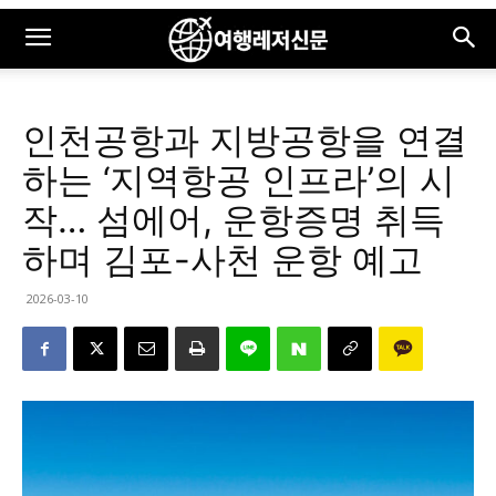
인천공항과 지방공항을 연결
하는 ‘지역항공 인프라’의 시
작… 섬에어, 운항증명 취득
하며 김포-사천 운항 예고
2026-03-10