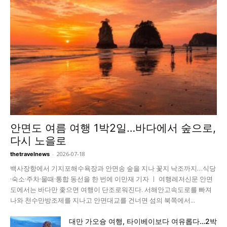
안면도 여름 여행 1박2일…바다에서 숲으로,
다시 노을로
-
2026-07-18
thetravelnews
백사장항에서 기지포해수욕장과 안면송 숲을 지나 꽃지 낙조까지…식당
·숙소·주차·물때·통합 동선을 한 번에 이만재 기자 ㅣ 여행레저신문 안면
도에서는 바다만 좇으면 여행이 단조로워진다. 서해안고속도로를 빠져
나와 천수만방조제를 지나고 안면대교를 건너면 섬의 북쪽에서...
대만 가오슝 여행, 타이베이보다 여유롭다…2박