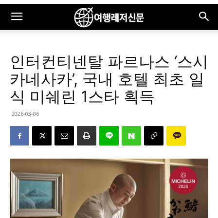
인터컨티넨탈 파르나스 ‘스시
카네사카’, 국내 호텔 최초 일
식 미쉐린 1스타 획득
2026-03-06