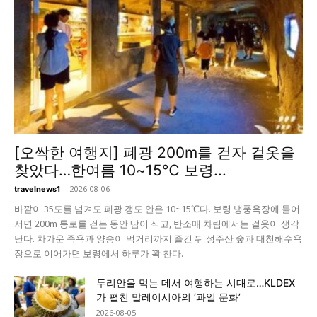
[오싹한 여행지] 폐광 200m를 걷자 겉옷을
찾았다…한여름 10~15℃ 보령...
-
2026-08-06
travelnews1
바깥이 35도를 넘겨도 폐광 갱도 안은 10~15℃다. 보령 냉풍욕장에 들어
서면 200m 통로를 걷는 동안 땀이 식고, 반소매 차림에서는 겉옷이 생각
난다. 차가운 족욕과 양송이 먹거리까지 즐긴 뒤 성주산 숲과 대천해수욕
장으로 이어가면 보령에서 하루가 꽉 찬다.
두리안을 먹는 데서 여행하는 시대로…KLDEX
가 펼친 말레이시아의 ‘과일 문화’
2026-08-05