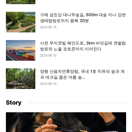
구례 섬진강 대나무숲길, 600m 대숲 지나 강변
생태탐방로까지 왕복 30분
2026-08-10
사천 무지갯빛 해안도로, 3km 바닷길에 갯벌탐
방로와 노을 포토존까지 이어진다
2026-08-10
양평 산음자연휴양림, 국내 1호 치유의 숲과 계
곡 데크길 품은 여름 숲...
2026-08-10
Story