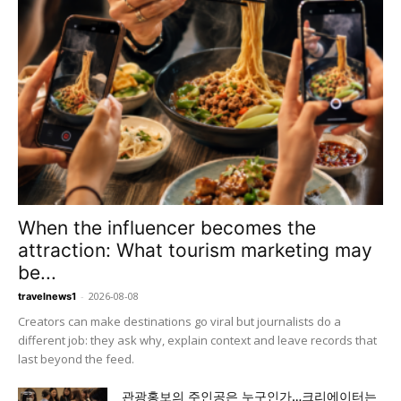
When the influencer becomes the
attraction: What tourism marketing may
be...
-
2026-08-08
travelnews1
Creators can make destinations go viral but journalists do a
different job: they ask why, explain context and leave records that
last beyond the feed.
관광홍보의 주인공은 누구인가…크리에이터는