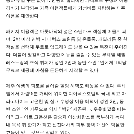
중과 주말 구분 없이 17만원의 합리적인 가격으로 구성돼 여행
경비가 부담되는 가족 여행객들에게 가성비를 자랑하는 제주
여행을 제안한다.
패키지 이용객은 마룻바닥의 넓은 스탠다드 객실에 머물게 되
며, 2박 이상 연박 시 디럭스 트윈룸 및 온돌룸, 패밀리룸 중 한
객실을 선택해 무료로 업그레이드 받을 수 있는 특전이 주어진
다. 더불어 정갈하고 다양한 메뉴를 즐길 수 있는 루체빌 해밀
레스토랑의 조식 뷔페가 성인 2인과 동반 소인 1인에게 ‘1박당’
무료로 제공돼 아침을 든든하게 시작할 수 있다.
제주 여행의 피로를 풀어줄 힐링 혜택도 빼놓을 수 없다. 루체
빌에서 차량 5분 거리에 위치한 디아넥스호텔의 국내 최고 아
라고나이트 고온천 및 실내 수영장 이용 혜택이 성인 2인, 동
반 소인 1인 기준으로 역시 ‘1박당’ 제공된다. 우윳빛깔을 띠는
아라고나이트 고온천은 칼슘과 이산화탄소를 풍부하게 녹여
내 목욕 뒤 한기가 적고 신진대사와 피부 장벽 개선에 탁월한
효능이 있는 것으로 알려져 있다.