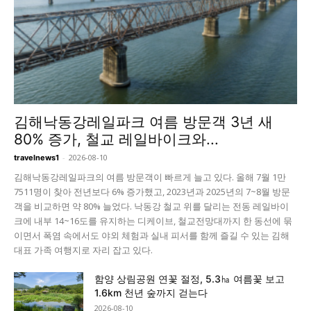
김해낙동강레일파크 여름 방문객 3년 새
80% 증가, 철교 레일바이크와...
-
2026-08-10
travelnews1
김해낙동강레일파크의 여름 방문객이 빠르게 늘고 있다. 올해 7월 1만
7511명이 찾아 전년보다 6% 증가했고, 2023년과 2025년의 7~8월 방문
객을 비교하면 약 80% 늘었다. 낙동강 철교 위를 달리는 전동 레일바이
크에 내부 14~16도를 유지하는 디케이브, 철교전망대까지 한 동선에 묶
이면서 폭염 속에서도 야외 체험과 실내 피서를 함께 즐길 수 있는 김해
대표 가족 여행지로 자리 잡고 있다.
함양 상림공원 연꽃 절정, 5.3㏊ 여름꽃 보고
1.6km 천년 숲까지 걷는다
2026-08-10