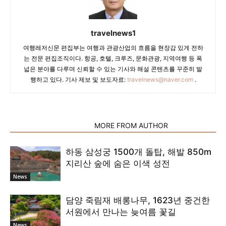
travelnews1
여행레저신문 편집부는 여행과 관광산업의 흐름을 현장감 있게 전하
는 전문 편집조직이다. 항공, 호텔, 크루즈, 문화관광, 지역여행 등 폭
넓은 분야를 다루며 신뢰할 수 있는 기사와 해설 콘텐츠를 꾸준히 발
행하고 있다. 기사 제보 및 보도자료:
travelnews@naver.com
.
RELATED ARTICLES
MORE FROM AUTHOR
하동 삼성궁 1500개 돌탑, 해발 850m
지리산 숲에 숨은 이색 성전
News
담양 죽림재 배롱나무, 1623년 중건한
서원에서 만나는 늦여름 꽃길
News