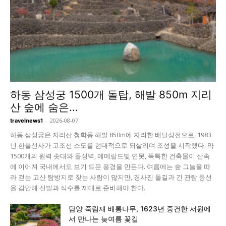
하동 삼성궁 1500개 돌탑, 해발 850m 지리
산 숲에 숨은...
-
2026-08-07
travelnews1
하동 삼성궁은 지리산 청학동 해발 850m에 자리한 배달성전으로, 1983
년 한풀선사가 고조선 소도를 현대적으로 되살리며 조성을 시작했다. 약
1500개의 원력 솟대와 돌성벽, 에메랄드빛 연못, 독특한 건축물이 산속
에 이어져 국내에서도 보기 드문 풍경을 만든다. 여름에는 숲 그늘을 따
라 걷는 고산 탐방지로 찾는 사람이 많지만, 경사진 돌길과 긴 관람 동선
을 감안해 신발과 식수를 제대로 준비해야 한다.
담양 죽림재 배롱나무, 1623년 중건한 서원에
서 만나는 늦여름 꽃길