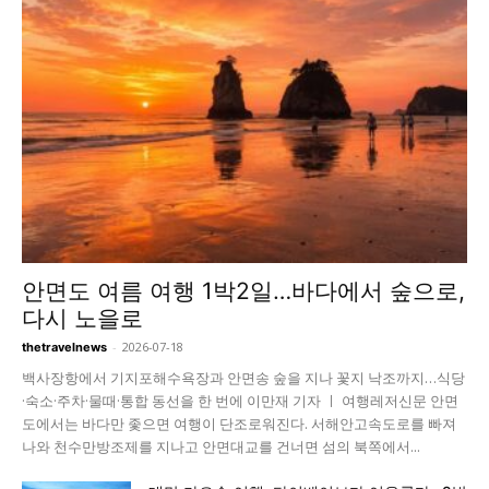
안면도 여름 여행 1박2일…바다에서 숲으로,
다시 노을로
-
2026-07-18
thetravelnews
백사장항에서 기지포해수욕장과 안면송 숲을 지나 꽃지 낙조까지…식당
·숙소·주차·물때·통합 동선을 한 번에 이만재 기자 ㅣ 여행레저신문 안면
도에서는 바다만 좇으면 여행이 단조로워진다. 서해안고속도로를 빠져
나와 천수만방조제를 지나고 안면대교를 건너면 섬의 북쪽에서...