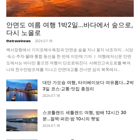
안면도 여름 여행 1박2일…바다에서 숲으로,
다시 노을로
-
2026-07-18
thetravelnews
백사장항에서 기지포해수욕장과 안면송 숲을 지나 꽃지 낙조까지…식당
·숙소·주차·물때·통합 동선을 한 번에 이만재 기자 ㅣ 여행레저신문 안면
도에서는 바다만 좇으면 여행이 단조로워진다. 서해안고속도로를 빠져
나와 천수만방조제를 지나고 안면대교를 건너면 섬의 북쪽에서...
대만 가오슝 여행, 타이베이보다 여유롭다…2박
3일 코스·교통·맛집 총정리
2026-07-18
스코틀랜드 셰틀랜드 여행, 밤배 12시간 30
분…절벽·퍼핀·밤 10시의 햇빛
2026-07-18