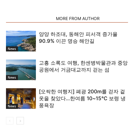
RELATED ARTICLES
MORE FROM AUTHOR
양양 하조대, 동해안 피서객 증가율
90.9% 이끈 명승 해안길
News
고흥 소록도 여행, 한센병박물관과 중앙
공원에서 거금대교까지 걷는 섬
News
[오싹한 여행지] 폐광 200m를 걷자 겉
옷을 찾았다…한여름 10~15℃ 보령 냉
풍욕장
News