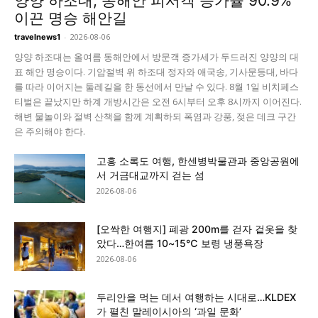
양양 하조대, 동해안 피서객 증가율 90.9%
이끈 명승 해안길
-
2026-08-06
travelnews1
양양 하조대는 올여름 동해안에서 방문객 증가세가 두드러진 양양의 대
표 해안 명승이다. 기암절벽 위 하조대 정자와 애국송, 기사문등대, 바다
를 따라 이어지는 둘레길을 한 동선에서 만날 수 있다. 8월 1일 비치페스
티벌은 끝났지만 하계 개방시간은 오전 6시부터 오후 8시까지 이어진다.
해변 물놀이와 절벽 산책을 함께 계획하되 폭염과 강풍, 젖은 데크 구간
은 주의해야 한다.
고흥 소록도 여행, 한센병박물관과 중앙공원에
서 거금대교까지 걷는 섬
2026-08-06
[오싹한 여행지] 폐광 200m를 걷자 겉옷을 찾
았다…한여름 10~15℃ 보령 냉풍욕장
2026-08-06
두리안을 먹는 데서 여행하는 시대로…KLDEX
가 펼친 말레이시아의 ‘과일 문화’