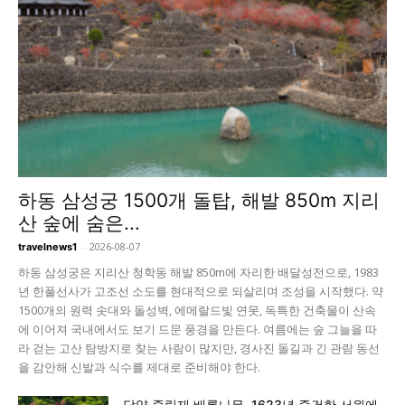
하동 삼성궁 1500개 돌탑, 해발 850m 지리
산 숲에 숨은...
-
2026-08-07
travelnews1
하동 삼성궁은 지리산 청학동 해발 850m에 자리한 배달성전으로, 1983
년 한풀선사가 고조선 소도를 현대적으로 되살리며 조성을 시작했다. 약
1500개의 원력 솟대와 돌성벽, 에메랄드빛 연못, 독특한 건축물이 산속
에 이어져 국내에서도 보기 드문 풍경을 만든다. 여름에는 숲 그늘을 따
라 걷는 고산 탐방지로 찾는 사람이 많지만, 경사진 돌길과 긴 관람 동선
을 감안해 신발과 식수를 제대로 준비해야 한다.
담양 죽림재 배롱나무, 1623년 중건한 서원에