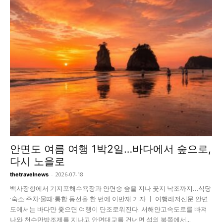
안면도 여름 여행 1박2일…바다에서 숲으로,
다시 노을로
-
2026-07-18
thetravelnews
백사장항에서 기지포해수욕장과 안면송 숲을 지나 꽃지 낙조까지…식당
·숙소·주차·물때·통합 동선을 한 번에 이만재 기자 ㅣ 여행레저신문 안면
도에서는 바다만 좇으면 여행이 단조로워진다. 서해안고속도로를 빠져
나와 천수만방조제를 지나고 안면대교를 건너면 섬의 북쪽에서...