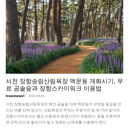
서천 장항송림산림욕장 맥문동 개화시기, 무
료 곰솔숲과 장항스카이워크 이용법
-
2026-08-06
travelnews1
서천 장항송림산림욕장은 해안 곰솔숲 아래 맥문동이 보랏빛 꽃길을 만
드는 여름 산책 명소다. 산림욕장과 주차는 무료지만 숲 위 15m 높이의
장항스카이워크는 별도 이용료와 운영시간이 적용된다. 꽃을 보호하려
면 군락 안으로 들어가지 말고 정해진 산책로를 이용해야 한다.