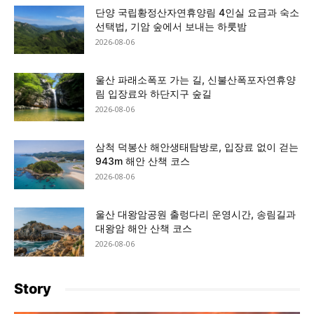
단양 국립황정산자연휴양림 4인실 요금과 숙소
선택법, 기암 숲에서 보내는 하룻밤
2026-08-06
울산 파래소폭포 가는 길, 신불산폭포자연휴양
림 입장료와 하단지구 숲길
2026-08-06
삼척 덕봉산 해안생태탐방로, 입장료 없이 걷는
943m 해안 산책 코스
2026-08-06
울산 대왕암공원 출렁다리 운영시간, 송림길과
대왕암 해안 산책 코스
2026-08-06
Story