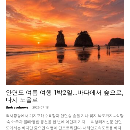
안면도 여름 여행 1박2일…바다에서 숲으로,
다시 노을로
-
2026-07-18
thetravelnews
백사장항에서 기지포해수욕장과 안면송 숲을 지나 꽃지 낙조까지…식당
·숙소·주차·물때·통합 동선을 한 번에 이만재 기자 ㅣ 여행레저신문 안면
도에서는 바다만 좇으면 여행이 단조로워진다. 서해안고속도로를 빠져