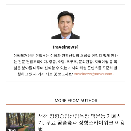
travelnews1
여행레저신문 편집부는 여행과 관광산업의 흐름을 현장감 있게 전하
는 전문 편집조직이다. 항공, 호텔, 크루즈, 문화관광, 지역여행 등 폭
넓은 분야를 다루며 신뢰할 수 있는 기사와 해설 콘텐츠를 꾸준히 발
행하고 있다. 기사 제보 및 보도자료:
travelnews@naver.com
.
RELATED ARTICLES
MORE FROM AUTHOR
서천 장항송림산림욕장 맥문동 개화시
기, 무료 곰솔숲과 장항스카이워크 이용
법
News