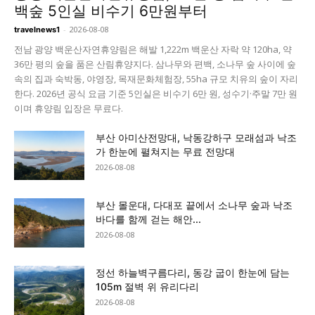
백숲 5인실 비수기 6만원부터
-
2026-08-08
travelnews1
전남 광양 백운산자연휴양림은 해발 1,222m 백운산 자락 약 120ha, 약
36만 평의 숲을 품은 산림휴양지다. 삼나무와 편백, 소나무 숲 사이에 숲
속의 집과 숙박동, 야영장, 목재문화체험장, 55ha 규모 치유의 숲이 자리
한다. 2026년 공식 요금 기준 5인실은 비수기 6만 원, 성수기·주말 7만 원
이며 휴양림 입장은 무료다.
부산 아미산전망대, 낙동강하구 모래섬과 낙조
가 한눈에 펼쳐지는 무료 전망대
2026-08-08
부산 몰운대, 다대포 끝에서 소나무 숲과 낙조
바다를 함께 걷는 해안...
2026-08-08
정선 하늘벽구름다리, 동강 굽이 한눈에 담는
105m 절벽 위 유리다리
2026-08-08