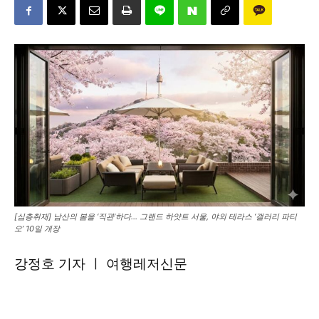
[심층취재] 남산의 봄을 ‘직관’하다… 그랜드 하얏트 서울, 야외 테라스 ‘갤러리 파티
오’ 10일 개장
강정호 기자 ㅣ 여행레저신문