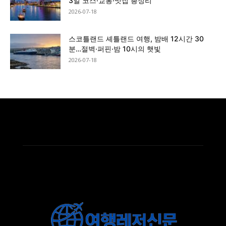
3일 코스·교통·맛집 총정리
2026-07-18
스코틀랜드 셰틀랜드 여행, 밤배 12시간 30
분…절벽·퍼핀·밤 10시의 햇빛
2026-07-18