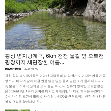
횡성 병지방계곡, 6km 청정 물길 옆 오토캠
핑장까지 새단장한 여름...
-
2026-08-09
travelnews1
강원 횡성 병지방계곡은 어답산 자락을 따라 약 6km 이어지는 여름 계곡
명소다. 바닥 자갈이 비칠 만큼 맑은 얕은 물과 깊은 소가 함께 나타나 가
족 물놀이와 계곡 산책을 모두 즐길 수 있다. 상류의 병지방 오토캠핑장
은 2026년 8월 A구역 정비를 마치고 재개장했다. 다만 계곡은 구간마다
수심과 이용 조건이 달라 취사·야영·반려동물·구명조끼는 현장 안내와 캠
핑장 규정을 확인해야 한다.