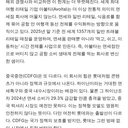
해외 경쟁사와 비교하면 이 한계는 더 뚜렷해진다. 세계 최대
여행 리테일 기업 아볼타(Avolta)는 더 이상 전통적 의미의 면
세점 회사에 머물지 않는다. 면세와 일반 리테일, 식음료를 함
께 묶어 공항 안 여행객 동선 전체를 수익화하는 방향으로 움
직이고 있다. 2025년 말 기준 전 세계 1357개의 일반 트래블
리테일 매장을 운영하며, 면세품 판매뿐 아니라 ‘먹고, 쉬고, 이
동하는’ 시간 전체를 사업으로 만든다. 즉, 아볼타는 면세점만
으로 버티지 않고 공항 소비 생태계 전체를 먹는 회사로 변신
한 셈이다.
중국중면(CDFG)은 또 다르다. 이 회사의 힘은 롯데처럼 콘텐
츠가 아니라 정책과 규모에서 나온다. 하이난이라는 거대한 면
세특구와 중국 내수시장이라는 배경이 있다. 물론 그 하이난조
차 2024년 면세 소비가 29.3% 급감할 만큼 충격을 받았고, 중
국 럭셔리 시장도 예전만 못하다. 이는 정책형 모델도 영원히
안전하지 않다는 뜻이다. 다만 여전히 롯데와는 출발선이 다르
다. CDFG는 국가 정책의 보호를 받지만, 롯데는 그런 방패 없
이 시장에서 직접 버텨야 한다.