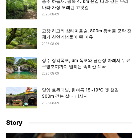
충주 하늘재, 왕복 4.1km 숲길 따라 걷는 우리
나라 가장 오래된 고갯길
2026-08-09
고창 하고리 삼태마을숲, 800m 왕버들 군락 전
체가 천연기념물이 된 이유
2026-08-09
상주 장각폭포, 6m 폭포와 금란정 아래서 무료
구명조끼까지 빌리는 속리산 계곡
2026-08-09
밀양 트윈터널, 한여름 15~19℃ 옛 철길
900m 걷는 실내 피서지
2026-08-09
Story