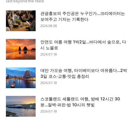
last beyond the feed.
관광홍보의 주인공은 누구인가…크리에이터는
보여주고 기자는 기록한다
2026-08-08
안면도 여름 여행 1박2일…바다에서 숲으로, 다
시 노을로
2026-07-18
대만 가오슝 여행, 타이베이보다 여유롭다…2박
3일 코스·교통·맛집 총정리
2026-07-18
스코틀랜드 셰틀랜드 여행, 밤배 12시간 30
분…절벽·퍼핀·밤 10시의 햇빛
2026-07-18